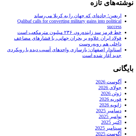
نوشته‌های تازه
اربعین؛ جاده‌ای که جهان را به کربلا می‌رساند
Qalibaf calls for converting military gains into political
success
خط قرمز سد زاینده‌رود، ۲۳۶ میلیون مترمکعب است
فولاد ایران علاوه بر بحران جهانی، با فشارهای مضاعف
داخلی هم روبه‌روست
استاندار اصفهان: بازسازی واحدهای آسیب دیده با رویکردی
جدید آغاز شده است
بایگانی
آگوست 2026
جولای 2026
ژوئن 2026
فوریه 2026
ژانویه 2026
دسامبر 2025
نوامبر 2025
اکتبر 2025
سپتامبر 2025
آگوست 2025