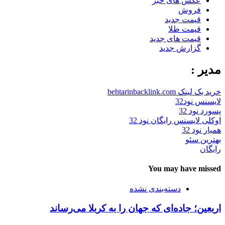
عکس های خبر
فروش
قیمت جدید
قیمت طلا
قیمت های جدید
گزارش جدید
مدیر :
خرید بک لینک behtarinbacklink.com
لایسنس نود32
پسورد نود 32
اوکلی لایسنس رایگان نود 32
همیار نود 32
بهترین سئو
رایگان
You may have missed
دسته‌بندی نشده
اربعین؛ جاده‌ای که جهان را به کربلا می‌رساند