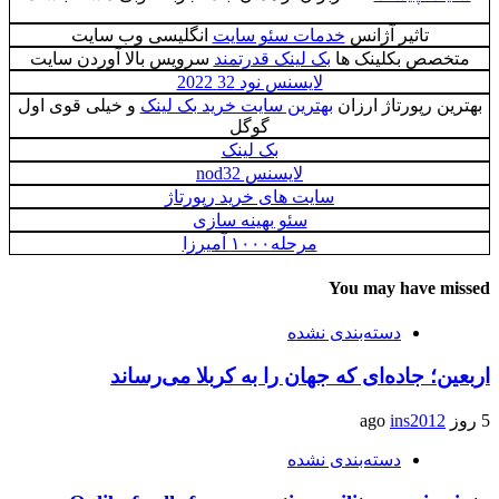
تاثیر آژانس
خدمات سئو سایت
انگلیسی وب سایت
متخصص بکلینک ها
بک لینک قدرتمند
سرویس بالا آوردن سایت
لایسنس نود 32 2022
بهترین رپورتاژ ارزان
بهترین سایت خرید بک لینک
و خیلی قوی اول
گوگل
بک لینک
لایسنس nod32
سایت های خرید رپورتاژ
سئو بهینه سازی
مرحله۱۰۰۰ آمیرزا
You may have missed
دسته‌بندی نشده
اربعین؛ جاده‌ای که جهان را به کربلا می‌رساند
5 روز ago
ins2012
دسته‌بندی نشده