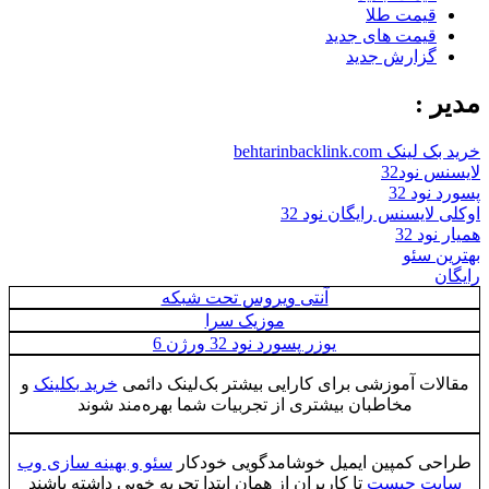
قیمت طلا
قیمت های جدید
گزارش جدید
مدیر :
خرید بک لینک behtarinbacklink.com
لایسنس نود32
پسورد نود 32
اوکلی لایسنس رایگان نود 32
همیار نود 32
بهترین سئو
رایگان
آنتی ویروس تحت شبکه
موزیک سرا
یوزر پسورد نود 32 ورژن 6
مقالات آموزشی برای کارایی بیشتر بک‌لینک دائمی
خرید بکلینک
و
مخاطبان بیشتری از تجربیات شما بهره‌مند شوند
طراحی کمپین ایمیل خوشامدگویی خودکار
سئو و بهینه سازی وب
سایت چیست
تا کاربران از همان ابتدا تجربه خوبی داشته باشند