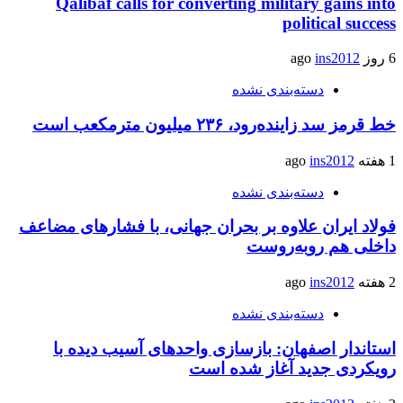
Qalibaf calls for converting military gains into
political success
6 روز ago
ins2012
دسته‌بندی نشده
خط قرمز سد زاینده‌رود، ۲۳۶ میلیون مترمکعب است
1 هفته ago
ins2012
دسته‌بندی نشده
فولاد ایران علاوه بر بحران جهانی، با فشارهای مضاعف
داخلی هم روبه‌روست
2 هفته ago
ins2012
دسته‌بندی نشده
استاندار اصفهان: بازسازی واحدهای آسیب دیده با
رویکردی جدید آغاز شده است