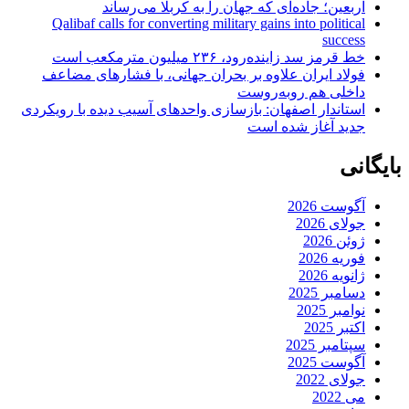
اربعین؛ جاده‌ای که جهان را به کربلا می‌رساند
Qalibaf calls for converting military gains into political
success
خط قرمز سد زاینده‌رود، ۲۳۶ میلیون مترمکعب است
فولاد ایران علاوه بر بحران جهانی، با فشارهای مضاعف
داخلی هم روبه‌روست
استاندار اصفهان: بازسازی واحدهای آسیب دیده با رویکردی
جدید آغاز شده است
بایگانی
آگوست 2026
جولای 2026
ژوئن 2026
فوریه 2026
ژانویه 2026
دسامبر 2025
نوامبر 2025
اکتبر 2025
سپتامبر 2025
آگوست 2025
جولای 2022
می 2022