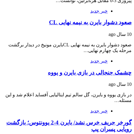
پیروزی 3-0 مقابل هرتابرلین، توانست…
خبر جدید
صعود دشوار بایرن به نیمه نهایی CL
10 سال ago
صعود دشوار بایرن به نیمه نهایی CLبایرن مونیخ در دیدار برگشت
مرحله یک چهارم نهایی…
خبر جدید
چشمک جنجالی در بازی بایرن و یووه
10 سال ago
در بازی یووه و بایرن، گل سالم تیم ایتالیایی آفساید اعلام شد و این
مسئله…
خبر جدید
گورخر حریف خرس نشد/ بایرن 4-2 یوونتوس؛ بازگشت
رویایی پسران پپ