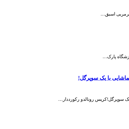
، سرمربی اسبق…
رزشگاه پارک…
ماشایی با یک سوپرگل!
ا یک سوپرگل!کریس رونالدو رکورددار…