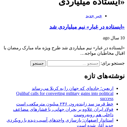
«ایستاده میلیاردی
خبر جدید
«ایستاده در غبار» نیم میلیاردی شد
10 سال ago
«ایستاده در غبار» نیم میلیاردی شد طرح ویژه ماه مبارک رمضان با
اقبال مخاطبان مواجه…
جستجو برای:
نوشته‌های تازه
اربعین؛ جاده‌ای که جهان را به کربلا می‌رساند
Qalibaf calls for converting military gains into political
success
خط قرمز سد زاینده‌رود، ۲۳۶ میلیون مترمکعب است
فولاد ایران علاوه بر بحران جهانی، با فشارهای مضاعف
داخلی هم روبه‌روست
استاندار اصفهان: بازسازی واحدهای آسیب دیده با رویکردی
جدید آغاز شده است