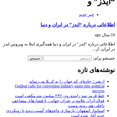
“ایدز” و
خبر جدید
اطلاعاتی درباره “ایدز” در ایران و دنیا
10 سال ago
اطلاعاتی درباره “ایدز” در ایران و دنیا همه‌گیری ابتلا به ویروس ایدز
در ایران، از…
جستجو برای:
نوشته‌های تازه
اربعین؛ جاده‌ای که جهان را به کربلا می‌رساند
Qalibaf calls for converting military gains into political
success
خط قرمز سد زاینده‌رود، ۲۳۶ میلیون مترمکعب است
فولاد ایران علاوه بر بحران جهانی، با فشارهای مضاعف
داخلی هم روبه‌روست
استاندار اصفهان: بازسازی واحدهای آسیب دیده با رویکردی
جدید آغاز شده است