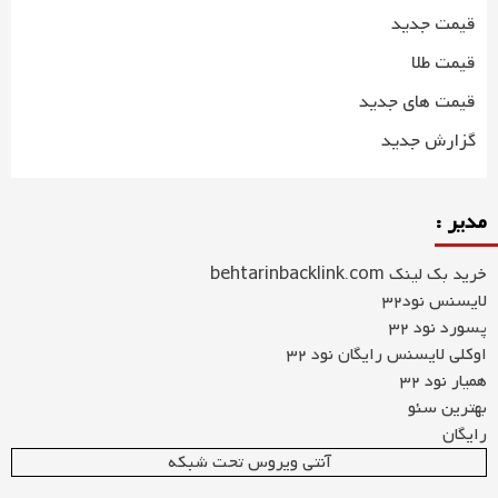
قیمت جدید
قیمت طلا
قیمت های جدید
گزارش جدید
مدیر :
خرید بک لینک behtarinbacklink.com
لایسنس نود32
پسورد نود 32
اوکلی لایسنس رایگان نود 32
همیار نود 32
بهترین سئو
رایگان
آنتی ویروس تحت شبکه