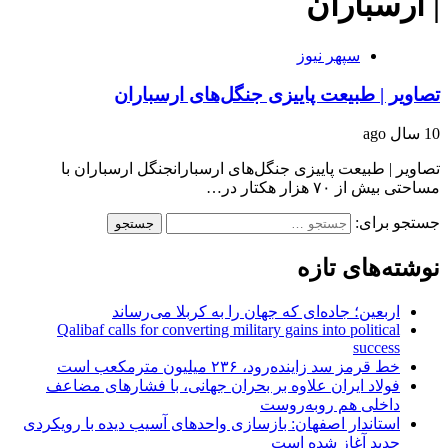
| ارسباران
سپهر نیوز
تصاویر | طبیعت پاییزی جنگل‌های ارسباران
10 سال ago
تصاویر | طبیعت پاییزی جنگل‌های ارسبارانجنگل ارسباران با
مساحتی بیش از ۷۰ هزار هکتار در…
جستجو برای:
نوشته‌های تازه
اربعین؛ جاده‌ای که جهان را به کربلا می‌رساند
Qalibaf calls for converting military gains into political
success
خط قرمز سد زاینده‌رود، ۲۳۶ میلیون مترمکعب است
فولاد ایران علاوه بر بحران جهانی، با فشارهای مضاعف
داخلی هم روبه‌روست
استاندار اصفهان: بازسازی واحدهای آسیب دیده با رویکردی
جدید آغاز شده است