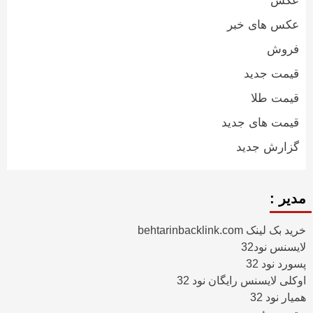
عکس
عکس های خبر
فروش
قیمت جدید
قیمت طلا
قیمت های جدید
گزارش جدید
مدیر :
خرید بک لینک behtarinbacklink.com
لایسنس نود32
پسورد نود 32
اوکلی لایسنس رایگان نود 32
همیار نود 32