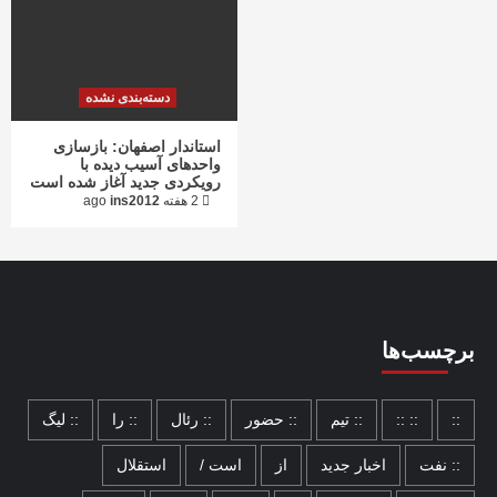
دسته‌بندی نشده
استاندار اصفهان: بازسازی
واحدهای آسیب دیده با
رویکردی جدید آغاز شده است
2 هفته ago
ins2012
برچسب‌ها
::
:: ::
:: تیم
:: حضور
:: رئال
:: را
:: لیگ
:: نفت
اخبار جدید
از
است /
استقلال