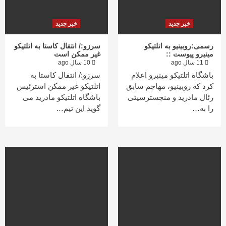
خبر جدید
خبر جدید
رسمی:روبینیو به اتلتیکو
سرزو:/ انتفال کاستا به اتلتیکو
مینیرو پیوست ::
غیر ممکن است
11 سال ago
10 سال ago
باشگاه اتلتیکو مینیرو اعلام
سرزو:/ انتفال کاستا به
کرد که روبینیو، مهاجم سابق
اتلتیکو غیر ممکن استرئیس
رئال مادرید و منچسترسیتی
باشگاه اتلتیکو مادرید می
را به…
گوید این تیم…