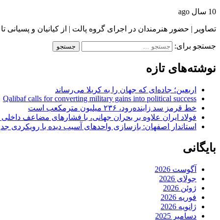
10 سال ago
تصاویر | حضور هنرمندان در اجرای گروه پالت | از کیانیان و پسیانی ت
جستجو برای:
نوشته‌های تازه
اربعین؛ جاده‌ای که جهان را به کربلا می‌رساند
Qalibaf calls for converting military gains into political success
خط قرمز سد زاینده‌رود، ۲۳۶ میلیون مترمکعب است
فولاد ایران علاوه بر بحران جهانی، با فشارهای مضاعف داخلی
استاندار اصفهان: بازسازی واحدهای آسیب دیده با رویکردی جد
بایگانی
آگوست 2026
جولای 2026
ژوئن 2026
فوریه 2026
ژانویه 2026
دسامبر 2025