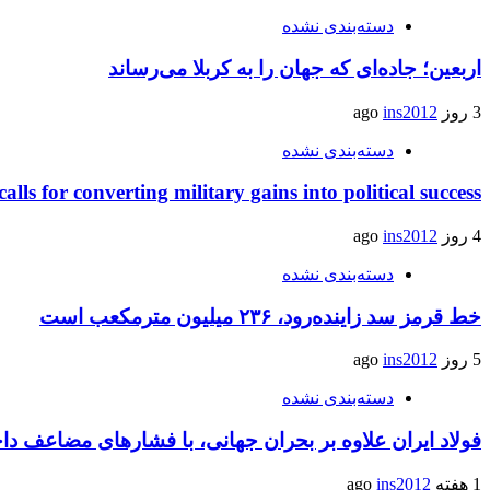
دسته‌بندی نشده
اربعین؛ جاده‌ای که جهان را به کربلا می‌رساند
3 روز ago
ins2012
دسته‌بندی نشده
calls for converting military gains into political success
4 روز ago
ins2012
دسته‌بندی نشده
خط قرمز سد زاینده‌رود، ۲۳۶ میلیون مترمکعب است
5 روز ago
ins2012
دسته‌بندی نشده
فولاد ایران علاوه بر بحران جهانی، با فشارهای مضاعف د
1 هفته ago
ins2012