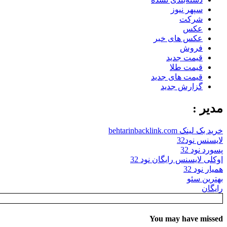
سپهر نیوز
شرکت
عکس
عکس های خبر
فروش
قیمت جدید
قیمت طلا
قیمت های جدید
گزارش جدید
مدیر :
خرید بک لینک behtarinbacklink.com
لایسنس نود32
پسورد نود 32
اوکلی لایسنس رایگان نود 32
همیار نود 32
بهترین سئو
رایگان
You may have missed