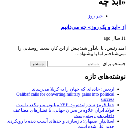
«ابد چه
خبر روز
از «ابد و یک روز» چه می‌دانیم
11 سال ago
امید رئیس‌دانا یادآور شد: پیش از این کار، سعید روستایی را
نمی‌شناختم اما با پیشنهاد…
جستجو برای:
نوشته‌های تازه
اربعین؛ جاده‌ای که جهان را به کربلا می‌رساند
Qalibaf calls for converting military gains into political
success
خط قرمز سد زاینده‌رود، ۲۳۶ میلیون مترمکعب است
فولاد ایران علاوه بر بحران جهانی، با فشارهای مضاعف
داخلی هم روبه‌روست
استاندار اصفهان: بازسازی واحدهای آسیب دیده با رویکردی
جدید آغاز شده است