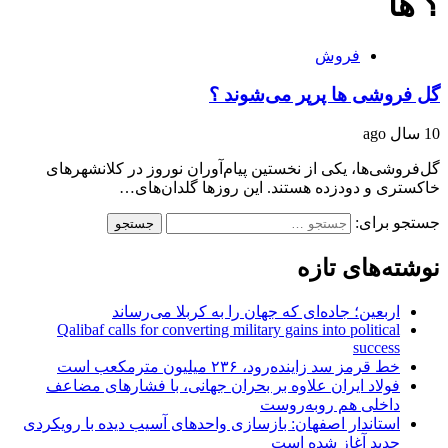
؟ ها
فروش
گل فروشی ها پرپر می‌شوند ؟
10 سال ago
گل‌فروشی‌ها، یکی از نخستین پیام‌آوران نوروز در کلانشهرهای
خاکستری و دودزده هستند. این روزها گلدان‌های…
جستجو برای:
نوشته‌های تازه
اربعین؛ جاده‌ای که جهان را به کربلا می‌رساند
Qalibaf calls for converting military gains into political
success
خط قرمز سد زاینده‌رود، ۲۳۶ میلیون مترمکعب است
فولاد ایران علاوه بر بحران جهانی، با فشارهای مضاعف
داخلی هم روبه‌روست
استاندار اصفهان: بازسازی واحدهای آسیب دیده با رویکردی
جدید آغاز شده است