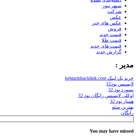
سپهر نیوز
شرکت
عکس
عکس های خبر
فروش
قیمت جدید
قیمت طلا
قیمت های جدید
گزارش جدید
مدیر :
خرید بک لینک behtarinbacklink.com
لایسنس نود32
پسورد نود 32
اوکلی لایسنس رایگان نود 32
همیار نود 32
بهترین سئو
رایگان
You may have missed