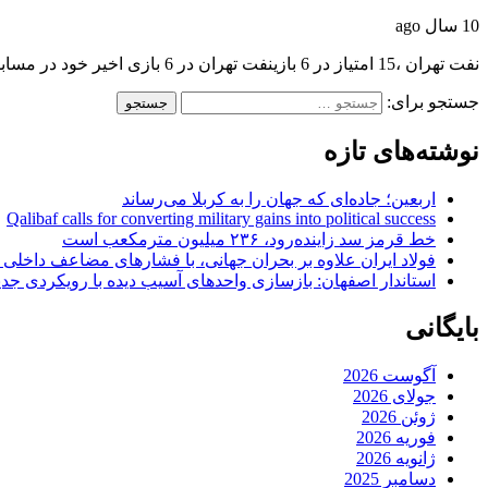
10 سال ago
نفت تهران ،15 امتیاز در 6 بازینفت تهران در 6 بازی اخیر خود در مسابقات…
جستجو برای:
نوشته‌های تازه
اربعین؛ جاده‌ای که جهان را به کربلا می‌رساند
Qalibaf calls for converting military gains into political success
خط قرمز سد زاینده‌رود، ۲۳۶ میلیون مترمکعب است
فولاد ایران علاوه بر بحران جهانی، با فشارهای مضاعف داخلی
استاندار اصفهان: بازسازی واحدهای آسیب دیده با رویکردی جد
بایگانی
آگوست 2026
جولای 2026
ژوئن 2026
فوریه 2026
ژانویه 2026
دسامبر 2025