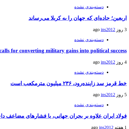
دسته‌بندی نشده
اربعین؛ جاده‌ای که جهان را به کربلا می‌رساند
3 روز ago
ins2012
دسته‌بندی نشده
calls for converting military gains into political success
4 روز ago
ins2012
دسته‌بندی نشده
خط قرمز سد زاینده‌رود، ۲۳۶ میلیون مترمکعب است
5 روز ago
ins2012
دسته‌بندی نشده
فولاد ایران علاوه بر بحران جهانی، با فشارهای مضاعف د
1 هفته ago
ins2012