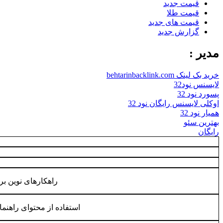
قیمت جدید
قیمت طلا
قیمت های جدید
گزارش جدید
مدیر :
خرید بک لینک behtarinbacklink.com
لایسنس نود32
پسورد نود 32
اوکلی لایسنس رایگان نود 32
همیار نود 32
بهترین سئو
رایگان
راهکارهای نوین برا
استفاده از محتوای راهنم