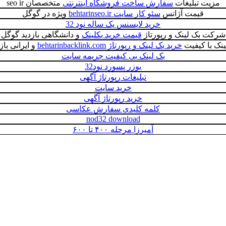
مزیت تبلیغات
سفارش ساخت فروشگاه اینترنتی
متخصصان seo ir
قیمت آژانس
سئو کار سایت behtarinseo.ir
ویژه در گوگل
خرید لایسنس یک ساله نود 32
شرکت بک لینک و رپورتاژ
قیمت خرید بکلینک
و دانشگاهی بازدید گوگل
لینک با کیفیت
خرید بک لینک و رپورتاژ behtarinbacklink.com
و ایرانی با
بک لینک بی کیفیت جریمه سایت
یوزر پسورد نود32
تبلیغات رپورتاژ آگهی
خرید سایت
خرید رپورتاژ آگهی
کلمه کلیدی سفارش عکاسی
nod32 download
آمیرزا مرحله ۴۰۰ تا ۶۰۰