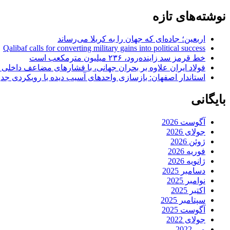
نوشته‌های تازه
اربعین؛ جاده‌ای که جهان را به کربلا می‌رساند
Qalibaf calls for converting military gains into political success
خط قرمز سد زاینده‌رود، ۲۳۶ میلیون مترمکعب است
فولاد ایران علاوه بر بحران جهانی، با فشارهای مضاعف داخلی
استاندار اصفهان: بازسازی واحدهای آسیب دیده با رویکردی جد
بایگانی
آگوست 2026
جولای 2026
ژوئن 2026
فوریه 2026
ژانویه 2026
دسامبر 2025
نوامبر 2025
اکتبر 2025
سپتامبر 2025
آگوست 2025
جولای 2022
می 2022