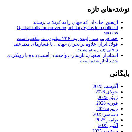
نوشته‌های تازه
اربعین؛ جاده‌ای که جهان را به کربلا می‌رساند
Qalibaf calls for converting military gains into political
success
خط قرمز سد زاینده‌رود، ۲۳۶ میلیون مترمکعب است
فولاد ایران علاوه بر بحران جهانی، با فشارهای مضاعف
داخلی هم روبه‌روست
استاندار اصفهان: بازسازی واحدهای آسیب دیده با رویکردی
جدید آغاز شده است
بایگانی
آگوست 2026
جولای 2026
ژوئن 2026
فوریه 2026
ژانویه 2026
دسامبر 2025
نوامبر 2025
اکتبر 2025
سپتامبر 2025