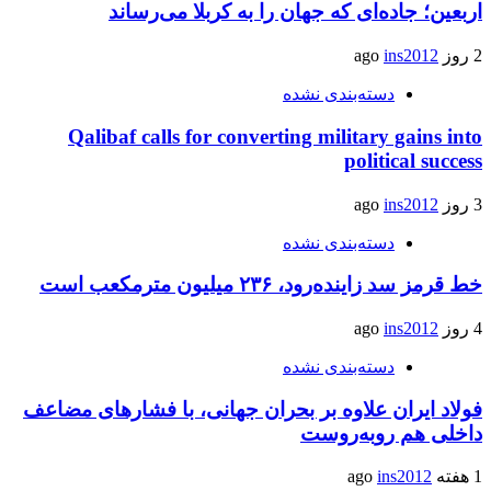
اربعین؛ جاده‌ای که جهان را به کربلا می‌رساند
2 روز ago
ins2012
دسته‌بندی نشده
Qalibaf calls for converting military gains into
political success
3 روز ago
ins2012
دسته‌بندی نشده
خط قرمز سد زاینده‌رود، ۲۳۶ میلیون مترمکعب است
4 روز ago
ins2012
دسته‌بندی نشده
فولاد ایران علاوه بر بحران جهانی، با فشارهای مضاعف
داخلی هم روبه‌روست
1 هفته ago
ins2012