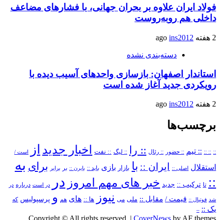
فولاد ایران علاوه بر بحران جهانی، با فشارهای مضاعف
داخلی هم روبه‌روست
2 هفته ago
ins2012
دسته‌بندی نشده
استاندار اصفهان: بازسازی واحدهای آسیب دیده با
رویکردی جدید آغاز شده است
2 هفته ago
ins2012
برچسب‌ها
از
اخبار جدید
:: را
:: تیم
::
:: ::
:: حضور
:: رئال
:: نفت
:: لیگ
است /
به
با
برای
ایران ::
بازی
استقلال
بازار
باید ::
اصلی ::
بایرن ::
بر
برابر
در
::
خبر های مهم امروز
ترکیب ::
تا
جدید
درباره
در است
در
و
نیوز
های
قیمت /
مقابل ::
پرسپولیس
ملی
می
ها ::
که
شد
فوتبال ::
هم
یک ::
–
Copyright © All rights reserved.
|
CoverNews
by AF themes.