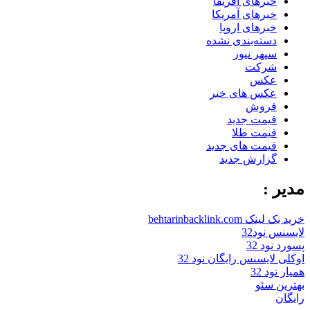
خبرهای آفریقا
خبرهای آمریکا
خبرهای اروپا
دسته‌بندی نشده
سپهر نیوز
شرکت
عکس
عکس های خبر
فروش
قیمت جدید
قیمت طلا
قیمت های جدید
گزارش جدید
مدیر :
خرید بک لینک behtarinbacklink.com
لایسنس نود32
پسورد نود 32
اوکلی لایسنس رایگان نود 32
همیار نود 32
بهترین سئو
رایگان