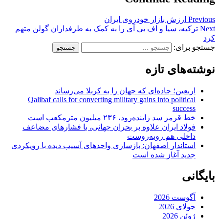
Previous
ارزش بازار خودروی ایران
Next
ترکیه، سیا و اف بی آی را به کمک به طرفداران گولن متهم
کرد
جستجو برای:
نوشته‌های تازه
اربعین؛ جاده‌ای که جهان را به کربلا می‌رساند
Qalibaf calls for converting military gains into political
success
خط قرمز سد زاینده‌رود، ۲۳۶ میلیون مترمکعب است
فولاد ایران علاوه بر بحران جهانی، با فشارهای مضاعف
داخلی هم روبه‌روست
استاندار اصفهان: بازسازی واحدهای آسیب دیده با رویکردی
جدید آغاز شده است
بایگانی
آگوست 2026
جولای 2026
ژوئن 2026