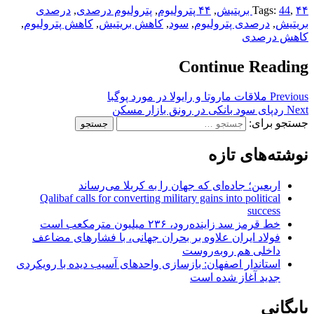
۴۴ بریتیش
,
44
Tags:
,
۴۴ پترولیوم
,
پترولیوم درصدی
,
درصدی
بریتیش
,
درصدی پترولیوم
,
سود
,
کاهش بریتیش
,
کاهش پترولیوم
,
کاهش درصدی
Continue Reading
Previous
ملاقات ماروتا و رایولا در مورد پوگبا
Next
ردپای سود بانکی در رونق بازار مسکن
جستجو برای:
نوشته‌های تازه
اربعین؛ جاده‌ای که جهان را به کربلا می‌رساند
Qalibaf calls for converting military gains into political
success
خط قرمز سد زاینده‌رود، ۲۳۶ میلیون مترمکعب است
فولاد ایران علاوه بر بحران جهانی، با فشارهای مضاعف
داخلی هم روبه‌روست
استاندار اصفهان: بازسازی واحدهای آسیب دیده با رویکردی
جدید آغاز شده است
بایگانی