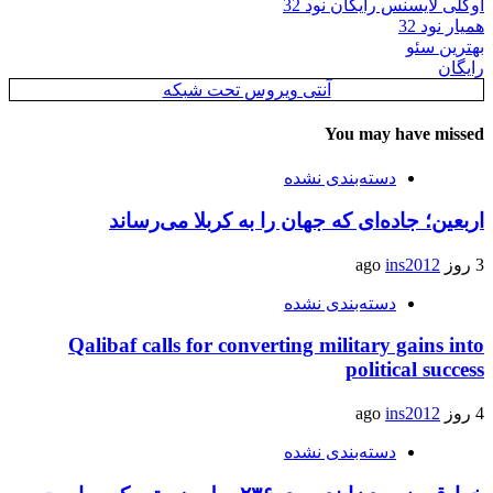
اوکلی لایسنس رایگان نود 32
همیار نود 32
بهترین سئو
رایگان
آنتی ویروس تحت شبکه
You may have missed
دسته‌بندی نشده
اربعین؛ جاده‌ای که جهان را به کربلا می‌رساند
3 روز ago
ins2012
دسته‌بندی نشده
Qalibaf calls for converting military gains into
political success
4 روز ago
ins2012
دسته‌بندی نشده