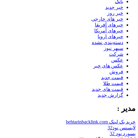
بانک
خبر جدید
خبر روز
خبر های خارجی
خبرهای آفریقا
خبرهای آمریکا
خبرهای اروپا
دسته‌بندی نشده
سپهر نیوز
شرکت
عکس
عکس های خبر
فروش
قیمت جدید
قیمت طلا
قیمت های جدید
گزارش جدید
مدیر :
خرید بک لینک behtarinbacklink.com
لایسنس نود32
پسورد نود 32