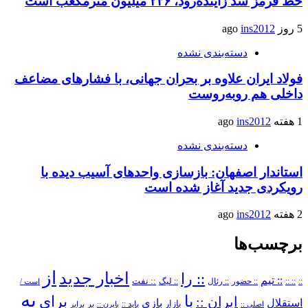
خط قرمز سد زاینده‌رود، ۲۳۶ میلیون مترمکعب است
5 روز ago
ins2012
دسته‌بندی نشده
فولاد ایران علاوه بر بحران جهانی، با فشارهای مضاعف
داخلی هم روبه‌روست
1 هفته ago
ins2012
دسته‌بندی نشده
استاندار اصفهان: بازسازی واحدهای آسیب دیده با
رویکردی جدید آغاز شده است
2 هفته ago
ins2012
برچسب‌ها
از
اخبار جدید
:: را
:: تیم
::
:: ::
:: حضور
:: رئال
:: نفت
:: لیگ
است /
به
با
برای
ایران ::
بازی
استقلال
بازار
باید ::
اصلی ::
بایرن ::
بر
برابر