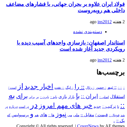
فولاد ایران علاوه بر بحران جهانی، با فشارهای مضاعف
داخلی هم روبه‌روست
2 هفته ago
ins2012
دسته‌بندی نشده
استاندار اصفهان: بازسازی واحدهای آسیب دیده با
رویکردی جدید آغاز شده است
2 هفته ago
ins2012
برچسب‌ها
از
اخبار جدید
:: را
:: تیم
::
:: ::
:: حضور
:: رئال
:: نفت
:: لیگ
است /
به
با
برای
ایران ::
بازی
استقلال
بازار
باید ::
اصلی ::
بایرن ::
بر
برابر
در
::
خبر های مهم امروز
ترکیب ::
تا
جدید
درباره
در است
در
و
نیوز
های
قیمت /
مقابل ::
پرسپولیس
ملی
می
ها ::
که
شد
فوتبال ::
هم
یک ::
–
Copyright © All rights reserved.
|
CoverNews
by AF themes.