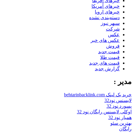
خبرهای آفریقا
خبرهای آمریکا
خبرهای اروپا
دسته‌بندی نشده
سپهر نیوز
شرکت
عکس
عکس های خبر
فروش
قیمت جدید
قیمت طلا
قیمت های جدید
گزارش جدید
مدیر :
خرید بک لینک behtarinbacklink.com
لایسنس نود32
پسورد نود 32
اوکلی لایسنس رایگان نود 32
همیار نود 32
بهترین سئو
رایگان