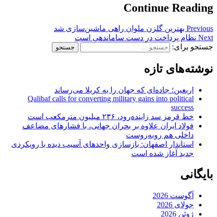
Continue Reading
Previous
بهترین گلزن ملوان راهی ماشین‌سازی شد
Next
نظام پرداخت در دست ساماندهی است
جستجو برای:
نوشته‌های تازه
اربعین؛ جاده‌ای که جهان را به کربلا می‌رساند
Qalibaf calls for converting military gains into political
success
خط قرمز سد زاینده‌رود، ۲۳۶ میلیون مترمکعب است
فولاد ایران علاوه بر بحران جهانی، با فشارهای مضاعف
داخلی هم روبه‌روست
استاندار اصفهان: بازسازی واحدهای آسیب دیده با رویکردی
جدید آغاز شده است
بایگانی
آگوست 2026
جولای 2026
ژوئن 2026