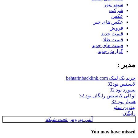
سپهر نیوز
شرکت
عکس
عکس های خبر
فروش
قیمت جدید
قیمت طلا
قیمت های جدید
گزارش جدید
مدیر :
خرید بک لینک behtarinbacklink.com
لایسنس نود32
پسورد نود 32
اوکلی لایسنس رایگان نود 32
همیار نود 32
بهترین سئو
رایگان
آنتی ویروس تحت شبکه
You may have missed