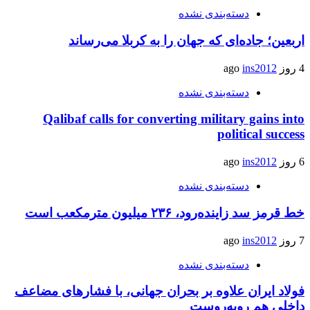
دسته‌بندی نشده
اربعین؛ جاده‌ای که جهان را به کربلا می‌رساند
4 روز ago
ins2012
دسته‌بندی نشده
Qalibaf calls for converting military gains into
political success
6 روز ago
ins2012
دسته‌بندی نشده
خط قرمز سد زاینده‌رود، ۲۳۶ میلیون مترمکعب است
7 روز ago
ins2012
دسته‌بندی نشده
فولاد ایران علاوه بر بحران جهانی، با فشارهای مضاعف
داخلی هم روبه‌روست