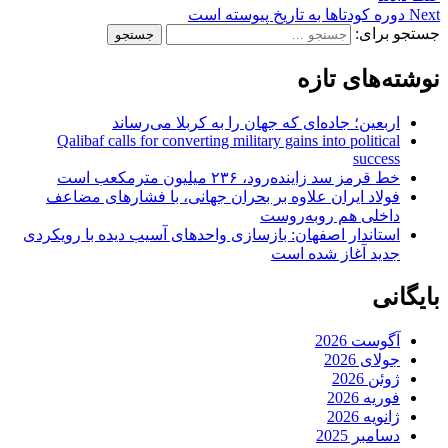
Next
دوره كودتاها به تاریخ پیوسته است
جستجو برای:
نوشته‌های تازه
اربعین؛ جاده‌ای که جهان را به کربلا می‌رساند
Qalibaf calls for converting military gains into political
success
خط قرمز سد زاینده‌رود، ۲۳۶ میلیون مترمکعب است
فولاد ایران علاوه بر بحران جهانی، با فشارهای مضاعف
داخلی هم روبه‌روست
استاندار اصفهان: بازسازی واحدهای آسیب دیده با رویکردی
جدید آغاز شده است
بایگانی
آگوست 2026
جولای 2026
ژوئن 2026
فوریه 2026
ژانویه 2026
دسامبر 2025