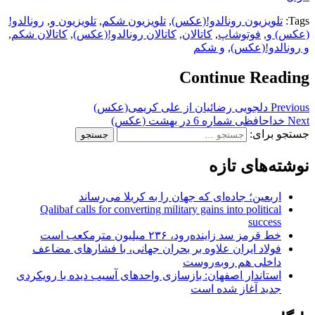
Tags:
تلویزیون رونالدو!(عکس)
,
تلویزیون شکم
,
تلویزیون و
,
رونالدو!
(عکس) و
,
فوتوشاپ
,
کاتالان
,
کاتالان رونالدو!(عکس)
,
کاتالان شکم
,
و رونالدو!(عکس)
,
و شکم
Continue Reading
Previous
دلجویی رضائیان از علی کریمی(عکس)
Next
خداحافظی شماره 6 در بهشت (عکس)
جستجو برای:
نوشته‌های تازه
اربعین؛ جاده‌ای که جهان را به کربلا می‌رساند
Qalibaf calls for converting military gains into political
success
خط قرمز سد زاینده‌رود، ۲۳۶ میلیون مترمکعب است
فولاد ایران علاوه بر بحران جهانی، با فشارهای مضاعف
داخلی هم روبه‌روست
استاندار اصفهان: بازسازی واحدهای آسیب دیده با رویکردی
جدید آغاز شده است