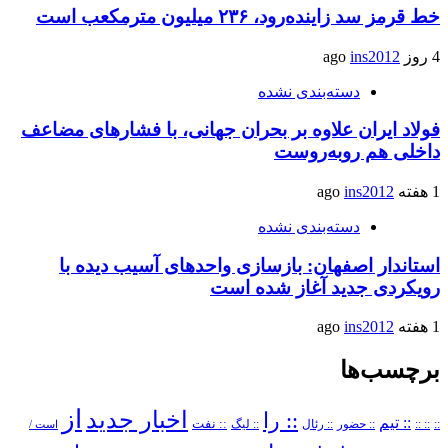
خط قرمز سد زاینده‌رود، ۲۳۶ میلیون مترمکعب است
4 روز ago
ins2012
دسته‌بندی نشده
فولاد ایران علاوه بر بحران جهانی، با فشارهای مضاعف
داخلی هم روبه‌روست
1 هفته ago
ins2012
دسته‌بندی نشده
استاندار اصفهان: بازسازی واحدهای آسیب دیده با
رویکردی جدید آغاز شده است
1 هفته ago
ins2012
برچسب‌ها
از
اخبار جدید
:: را
:: تیم
::
:: ::
:: حضور
:: رئال
:: نفت
:: لیگ
است /