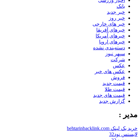
اخبار ورزشی
بانک
خبر جدید
خبر روز
خبر های خارجی
خبرهای آفریقا
خبرهای آمریکا
خبرهای اروپا
دسته‌بندی نشده
سپهر نیوز
شرکت
عکس
عکس های خبر
فروش
قیمت جدید
قیمت طلا
قیمت های جدید
گزارش جدید
مدیر :
خرید بک لینک behtarinbacklink.com
لایسنس نود32