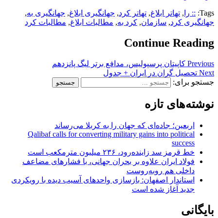
Tags:
:: را
,
تهاتر ابلاغ
,
تهاتر کرد
,
جهانگیری ابلاغ
,
جهانگیری به
,
جهانگیری کرد
,
سازمان
,
کرد به
,
مطالبات ابلاغ
,
مطالبات کرد
Continue Reading
Previous
کاپیتان پرسپولیس، مدافع برتر لیگ پانزدهم
Next
تحصیل گران در ایران + جدول
جستجو برای:
نوشته‌های تازه
اربعین؛ جاده‌ای که جهان را به کربلا می‌رساند
Qalibaf calls for converting military gains into political
success
خط قرمز سد زاینده‌رود، ۲۳۶ میلیون مترمکعب است
فولاد ایران علاوه بر بحران جهانی، با فشارهای مضاعف
داخلی هم روبه‌روست
استاندار اصفهان: بازسازی واحدهای آسیب دیده با رویکردی
جدید آغاز شده است
بایگانی