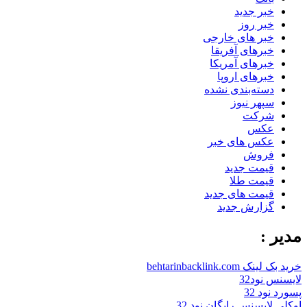
خبر جدید
خبر روز
خبر های خارجی
خبرهای آفریقا
خبرهای آمریکا
خبرهای اروپا
دسته‌بندی نشده
سپهر نیوز
شرکت
عکس
عکس های خبر
فروش
قیمت جدید
قیمت طلا
قیمت های جدید
گزارش جدید
مدیر :
خرید بک لینک behtarinbacklink.com
لایسنس نود32
پسورد نود 32
اوکلی لایسنس رایگان نود 32