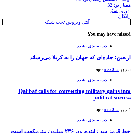
همیار نود 32
بهترین سئو
رایگان
آنتی ویروس تحت شبکه
You may have missed
دسته‌بندی نشده
اربعین؛ جاده‌ای که جهان را به کربلا می‌رساند
3 روز ago
ins2012
دسته‌بندی نشده
Qalibaf calls for converting military gains into
political success
4 روز ago
ins2012
دسته‌بندی نشده
خط قرمز سد زاینده‌رود، ۲۳۶ میلیون مترمکعب است