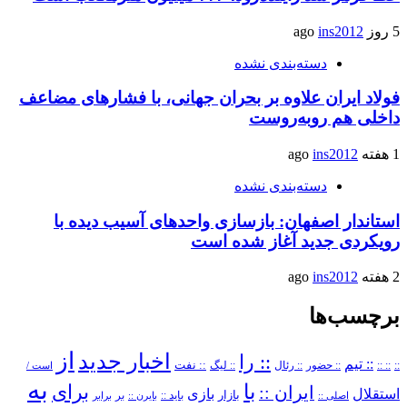
5 روز ago
ins2012
دسته‌بندی نشده
فولاد ایران علاوه بر بحران جهانی، با فشارهای مضاعف
داخلی هم روبه‌روست
1 هفته ago
ins2012
دسته‌بندی نشده
استاندار اصفهان: بازسازی واحدهای آسیب دیده با
رویکردی جدید آغاز شده است
2 هفته ago
ins2012
برچسب‌ها
از
اخبار جدید
:: را
:: تیم
::
:: ::
:: حضور
:: رئال
:: نفت
:: لیگ
است /
به
با
برای
ایران ::
بازی
استقلال
بازار
باید ::
اصلی ::
بایرن ::
بر
برابر