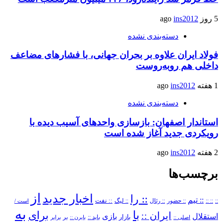
5 روز ago
ins2012
دسته‌بندی نشده
فولاد ایران علاوه بر بحران جهانی، با فشارهای مضاعف
داخلی هم روبه‌روست
1 هفته ago
ins2012
دسته‌بندی نشده
استاندار اصفهان: بازسازی واحدهای آسیب دیده با
رویکردی جدید آغاز شده است
2 هفته ago
ins2012
برچسب‌ها
از
اخبار جدید
:: را
:: تیم
::
:: ::
:: حضور
:: رئال
:: نفت
:: لیگ
است /
به
با
برای
ایران ::
بازی
استقلال
بازار
باید ::
اصلی ::
بایرن ::
بر
برابر