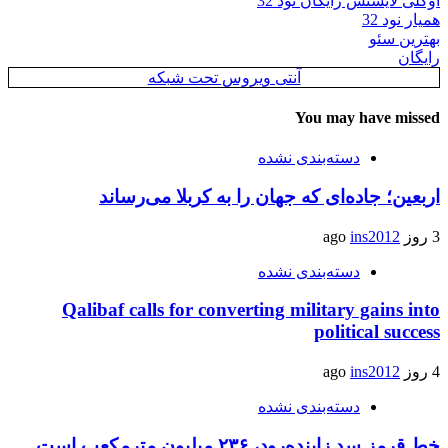
اوکلی لایسنس رایگان نود 32
همیار نود 32
بهترین سئو
رایگان
آنتی ویروس تحت شبکه
You may have missed
دسته‌بندی نشده
اربعین؛ جاده‌ای که جهان را به کربلا می‌رساند
3 روز ago
ins2012
دسته‌بندی نشده
Qalibaf calls for converting military gains into
political success
4 روز ago
ins2012
دسته‌بندی نشده
خط قرمز سد زاینده‌رود، ۲۳۶ میلیون مترمکعب است