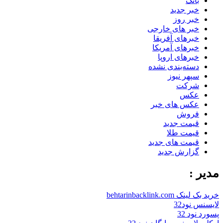
بانک
خبر جدید
خبر روز
خبر های خارجی
خبرهای آفریقا
خبرهای آمریکا
خبرهای اروپا
دسته‌بندی نشده
سپهر نیوز
شرکت
عکس
عکس های خبر
فروش
قیمت جدید
قیمت طلا
قیمت های جدید
گزارش جدید
مدیر :
خرید بک لینک behtarinbacklink.com
لایسنس نود32
پسورد نود 32