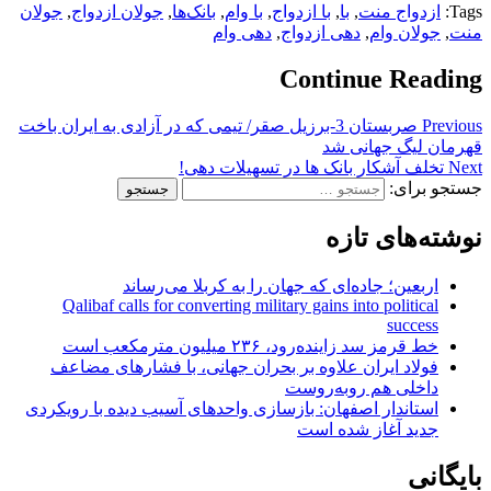
Tags:
ازدواج منت
,
با
,
با ازدواج
,
با وام
,
بانک‌ها
,
جولان‌ ازدواج
,
جولان‌
منت
,
جولان‌ وام
,
دهی ازدواج
,
دهی وام
Continue Reading
Previous
صربستان 3-برزیل صقر/ تیمی که در آزادی به ایران باخت
قهرمان لیگ جهانی شد
Next
تخلف آشکار بانک‌ ها در تسهیلات‌ دهی!
جستجو برای:
نوشته‌های تازه
اربعین؛ جاده‌ای که جهان را به کربلا می‌رساند
Qalibaf calls for converting military gains into political
success
خط قرمز سد زاینده‌رود، ۲۳۶ میلیون مترمکعب است
فولاد ایران علاوه بر بحران جهانی، با فشارهای مضاعف
داخلی هم روبه‌روست
استاندار اصفهان: بازسازی واحدهای آسیب دیده با رویکردی
جدید آغاز شده است
بایگانی