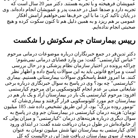
عمویشان فرهیخته و با تجربه هستند. دکتر میر 20 سال است که
تجربه دارد و صدها عمل در خدمت پدر و عمویشان انجام داده‌اند. وی
در پایان تاکید کرد: ما با این حرف‌ها نمی‌خواهیم آرامش افکار
عمومی بر هم ریزد و به همین دلیل هم تا کنون سکوت کرده و هیچ
صحبتی انجام نداده‌ایم.
رییس بیمارستان جم سکوتش را شکست
دکتر تدین‌فر در جمع خبرنگاران درباره موضوعات درمانی مرحوم
“عباس کیارستمی” گفت: من وارد قضایای درمانی نمی‌شوم؛
چراکه پرونده در اختیار سازمان نظام پزشکی و در حال بررسی
است و مراجع قانونی باید به این سوالات پاسخ داده و اظهار نظر
کنند. ما امروز فقط پاسخگوی سوالات بیمارستانی هستیم. بیماری
“کیارستمی” چه بود؟ وی در پاسخ به سوال خبرنگاری درباره برخی
شایعاتی مبنی بر عدم انجام کلونوسکوپی برای مرحوم کیارستمی
افزود: مرحوم کیارستمی یک بار در بیمارستان آراد و یک بار هم در
بیمارستان جم مورد کلونوسکوپی قرار گرفتند و بیماری‌شان که
“تومور روده بزرگ” بود، از این طریق تشخیص داده شد. 185 میلیون
تومان؛ هزینه درمان کیارستمی در بیمارستان جم وی در پاسخ به
سوال دیگری درباره هزینه‌های درمان “کیارستمی” و میزان پولی که
از خانواده‌اش در طول درمان دریافت شده گفت: در ابتدای ورود
آقای کیارستمی به بیمارستان تنها شش میلیون تومان به عنوان
ودیعه از سوی بیمارستان دریافت شد؛ این درحالیست که کل