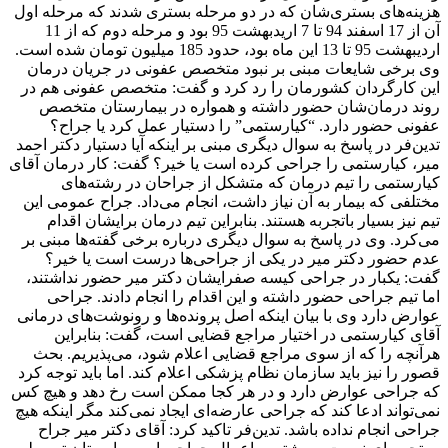
هزینه‌های بستری‌شان که در دو مرحله بستری شدند که مرحله اول
آن از 17 اسفند 94 تا 7 اریدبهشت 95 بود و مرحله دوم که از 11
اردیبهشت 95 تا 13 این ماه بود، حدود 185 میلیون تومان شده است.
وی برخی شایعات مبنی بر نبود متخصص عفونی در جریان درمان
این کارگردان کشورمان را رد کرد و گفت: متخصص عفونی هم در
روند درمان‌شان حضور داشته و همواره در بیمارستان متخصص
عفونی حضور دارد. “کیارستمی” را دستیار عمل کرد یا جراح؟
تدین‌فر در پاسخ به سوال دیگری مبنی بر اینکه آیا دستیار دکتر احمد
میر، کیارستمی را جراحی کرده است یا خیر؟ گفت: کار درمان آقای
کیارستمی را تیم درمان که متشکل از جراحان در رشته‌های
مختلفی که بیمار به آن نیاز داشت، انجام می‌داد. جراح عمومی این
تیم نیز بسیار باتجربه هستند. بنابراین تیم درمان برایشان اقدام
می‌کرد. وی در پاسخ به سوال دیگری درباره برخی گفته‌ها مبنی بر
عدم حضور دکتر میر در یکی از جراحی‌ها درست است یا خیر؟
گفت: یکبار در جراحی کیسه صفرایشان دکتر میر حضور نداشتند،
اما تیم جراحی حضور داشته و این اقدام را انجام دادند. جراحی
عوارض دارد وی با بیان اینکه اصل پرونده‌ها و رونوشت‌های درمانی
آقای کیارستمی در اختیار مراجع قضایی است، گفت: بنابراین
هرآنچه را که از سوی مراجع قضایی اعلام شود، می‌پذیریم. بحث
قصور را نیز باید سازمان نظام پزشکی اعلام کند. اما باید توجه کرد
که جراحی عوارض دارد و در هر کجا ممکن است رخ دهد و هیچ کس
نمی‌تواند ادعا کند که جراحی عارضه‌ای ایجاد نمی‌کند مگر اینکه هیچ
جراحی انجام نداده باشد. تدین‌فر تاکید کرد: آقای دکتر میر جراح