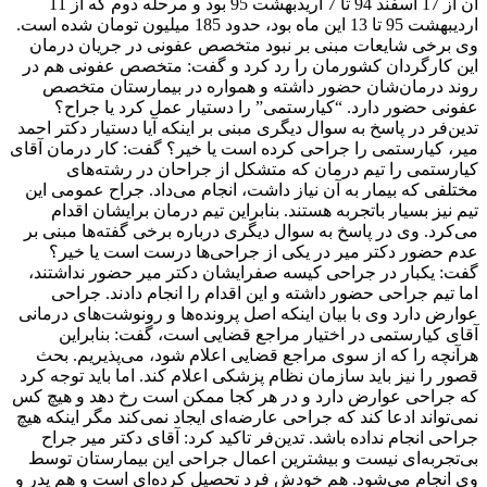
آن از 17 اسفند 94 تا 7 اریدبهشت 95 بود و مرحله دوم که از 11
اردیبهشت 95 تا 13 این ماه بود، حدود 185 میلیون تومان شده است.
وی برخی شایعات مبنی بر نبود متخصص عفونی در جریان درمان
این کارگردان کشورمان را رد کرد و گفت: متخصص عفونی هم در
روند درمان‌شان حضور داشته و همواره در بیمارستان متخصص
عفونی حضور دارد. “کیارستمی” را دستیار عمل کرد یا جراح؟
تدین‌فر در پاسخ به سوال دیگری مبنی بر اینکه آیا دستیار دکتر احمد
میر، کیارستمی را جراحی کرده است یا خیر؟ گفت: کار درمان آقای
کیارستمی را تیم درمان که متشکل از جراحان در رشته‌های
مختلفی که بیمار به آن نیاز داشت، انجام می‌داد. جراح عمومی این
تیم نیز بسیار باتجربه هستند. بنابراین تیم درمان برایشان اقدام
می‌کرد. وی در پاسخ به سوال دیگری درباره برخی گفته‌ها مبنی بر
عدم حضور دکتر میر در یکی از جراحی‌ها درست است یا خیر؟
گفت: یکبار در جراحی کیسه صفرایشان دکتر میر حضور نداشتند،
اما تیم جراحی حضور داشته و این اقدام را انجام دادند. جراحی
عوارض دارد وی با بیان اینکه اصل پرونده‌ها و رونوشت‌های درمانی
آقای کیارستمی در اختیار مراجع قضایی است، گفت: بنابراین
هرآنچه را که از سوی مراجع قضایی اعلام شود، می‌پذیریم. بحث
قصور را نیز باید سازمان نظام پزشکی اعلام کند. اما باید توجه کرد
که جراحی عوارض دارد و در هر کجا ممکن است رخ دهد و هیچ کس
نمی‌تواند ادعا کند که جراحی عارضه‌ای ایجاد نمی‌کند مگر اینکه هیچ
جراحی انجام نداده باشد. تدین‌فر تاکید کرد: آقای دکتر میر جراح
بی‌تجربه‌ای نیست و بیشترین اعمال جراحی این بیمارستان توسط
وی انجام می‌شود. هم خودش فرد تحصیل کرده‌ای است و هم پدر و