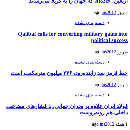
اربعین؛ جاده‌ای که جهان را به کربلا می‌رساند
3 روز ago
ins2012
دسته‌بندی نشده
Qalibaf calls for converting military gains into
political success
4 روز ago
ins2012
دسته‌بندی نشده
خط قرمز سد زاینده‌رود، ۲۳۶ میلیون مترمکعب است
5 روز ago
ins2012
دسته‌بندی نشده
فولاد ایران علاوه بر بحران جهانی، با فشارهای مضاعف
داخلی هم روبه‌روست
1 هفته ago
ins2012