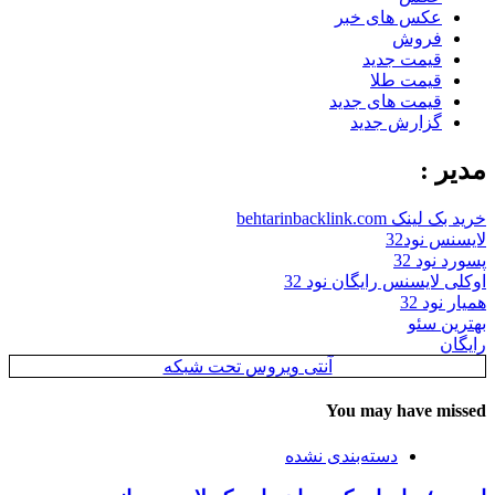
عکس های خبر
فروش
قیمت جدید
قیمت طلا
قیمت های جدید
گزارش جدید
مدیر :
خرید بک لینک behtarinbacklink.com
لایسنس نود32
پسورد نود 32
اوکلی لایسنس رایگان نود 32
همیار نود 32
بهترین سئو
رایگان
آنتی ویروس تحت شبکه
You may have missed
دسته‌بندی نشده