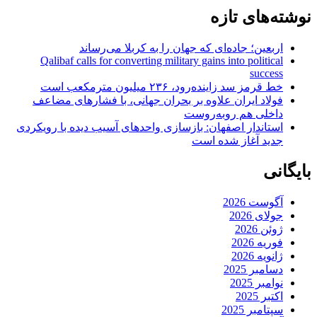
نوشته‌های تازه
اربعین؛ جاده‌ای که جهان را به کربلا می‌رساند
Qalibaf calls for converting military gains into political
success
خط قرمز سد زاینده‌رود، ۲۳۶ میلیون مترمکعب است
فولاد ایران علاوه بر بحران جهانی، با فشارهای مضاعف
داخلی هم روبه‌روست
استاندار اصفهان: بازسازی واحدهای آسیب دیده با رویکردی
جدید آغاز شده است
بایگانی
آگوست 2026
جولای 2026
ژوئن 2026
فوریه 2026
ژانویه 2026
دسامبر 2025
نوامبر 2025
اکتبر 2025
سپتامبر 2025