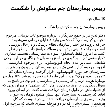
رییس بیمارستان جم سکوتش را شکست
10 سال ago
رییس بیمارستان جم سکوتش را شکست
دکتر تدین‌فر در جمع خبرنگاران درباره موضوعات درمانی مرحوم
“عباس کیارستمی” گفت: من وارد قضایای درمانی نمی‌شوم؛
چراکه پرونده در اختیار سازمان نظام پزشکی و در حال بررسی
است و مراجع قانونی باید به این سوالات پاسخ داده و اظهار نظر
کنند. ما امروز فقط پاسخگوی سوالات بیمارستانی هستیم. بیماری
“کیارستمی” چه بود؟ وی در پاسخ به سوال خبرنگاری درباره برخی
شایعاتی مبنی بر عدم انجام کلونوسکوپی برای مرحوم کیارستمی
افزود: مرحوم کیارستمی یک بار در بیمارستان آراد و یک بار هم در
بیمارستان جم مورد کلونوسکوپی قرار گرفتند و بیماری‌شان که
“تومور روده بزرگ” بود، از این طریق تشخیص داده شد. 185 میلیون
تومان؛ هزینه درمان کیارستمی در بیمارستان جم وی در پاسخ به
سوال دیگری درباره هزینه‌های درمان “کیارستمی” و میزان پولی که
از خانواده‌اش در طول درمان دریافت شده گفت: در ابتدای ورود
آقای کیارستمی به بیمارستان تنها شش میلیون تومان به عنوان
ودیعه از سوی بیمارستان دریافت شد؛ این درحالیست که کل
هزینه‌های بستری‌شان که در دو مرحله بستری شدند که مرحله اول