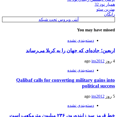
همیار نود 32
بهترین سئو
رایگان
آنتی ویروس تحت شبکه
You may have missed
دسته‌بندی نشده
اربعین؛ جاده‌ای که جهان را به کربلا می‌رساند
4 روز ago
ins2012
دسته‌بندی نشده
Qalibaf calls for converting military gains into
political success
5 روز ago
ins2012
دسته‌بندی نشده
خط قرمز سد زاینده‌رود، ۲۳۶ میلیون مترمکعب است