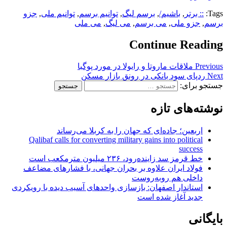
Tags:
:: برتر
,
باشیم/
,
برسم لیگ
,
توانیم برسم
,
توانیم ملی
,
جزو
برسم
,
جزو ملی
,
می برسم
,
می لیگ
,
می ملی
Continue Reading
Previous
ملاقات ماروتا و رایولا در مورد پوگبا
Next
ردپای سود بانکی در رونق بازار مسکن
جستجو برای:
نوشته‌های تازه
اربعین؛ جاده‌ای که جهان را به کربلا می‌رساند
Qalibaf calls for converting military gains into political
success
خط قرمز سد زاینده‌رود، ۲۳۶ میلیون مترمکعب است
فولاد ایران علاوه بر بحران جهانی، با فشارهای مضاعف
داخلی هم روبه‌روست
استاندار اصفهان: بازسازی واحدهای آسیب دیده با رویکردی
جدید آغاز شده است
بایگانی