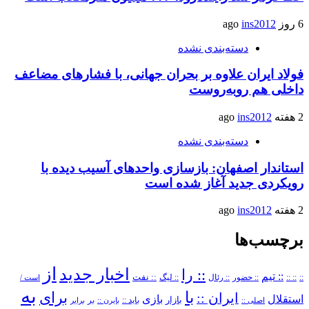
6 روز ago
ins2012
دسته‌بندی نشده
فولاد ایران علاوه بر بحران جهانی، با فشارهای مضاعف
داخلی هم روبه‌روست
2 هفته ago
ins2012
دسته‌بندی نشده
استاندار اصفهان: بازسازی واحدهای آسیب دیده با
رویکردی جدید آغاز شده است
2 هفته ago
ins2012
برچسب‌ها
از
اخبار جدید
:: را
:: تیم
::
:: ::
:: حضور
:: رئال
:: نفت
:: لیگ
است /
به
با
برای
ایران ::
بازی
استقلال
بازار
باید ::
اصلی ::
بایرن ::
بر
برابر