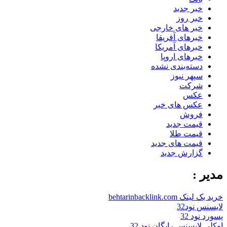
خبر جدید
خبر روز
خبر های خارجی
خبرهای آفریقا
خبرهای آمریکا
خبرهای اروپا
دسته‌بندی نشده
سپهر نیوز
شرکت
عکس
عکس های خبر
فروش
قیمت جدید
قیمت طلا
قیمت های جدید
گزارش جدید
مدیر :
خرید بک لینک behtarinbacklink.com
لایسنس نود32
پسورد نود 32
اوکلی لایسنس رایگان نود 32