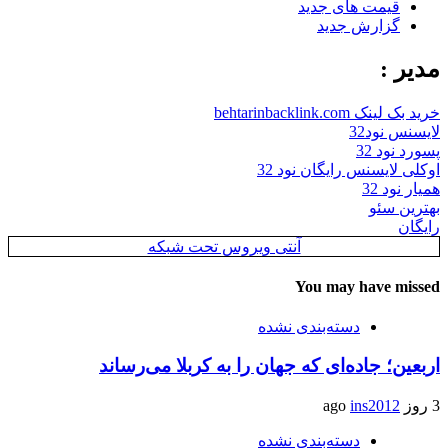
قیمت های جدید
گزارش جدید
مدیر :
خرید بک لینک behtarinbacklink.com
لایسنس نود32
پسورد نود 32
اوکلی لایسنس رایگان نود 32
همیار نود 32
بهترین سئو
رایگان
آنتی ویروس تحت شبکه
You may have missed
دسته‌بندی نشده
اربعین؛ جاده‌ای که جهان را به کربلا می‌رساند
3 روز ago
ins2012
دسته‌بندی نشده