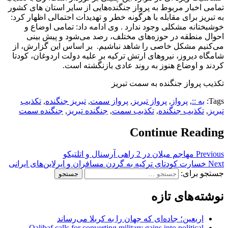
تمامی اخبار مربوط به پرواز جنگنده‌هایی از سایر استان های کشور
به تبریز برای مقابله با هرگونه خطر و تهدیدات احتمالی اظهار کرد:
خوشبختانه مشکلی وجود ندارد . وی ادامه داد: تمامی اوضاع و
احوال منطقه در حوزه‌های مختلف، رصد می‌شود و پیش بینی
می‌کنیم مشکل خاصی را شاهد نباشیم. بر اساس این گزارش، از
شامگاه دیروز، نیروهای ارتش ترکیه بر علیه دولت اردوغان، کودتا
کردند و اوضاع هنوز به روند عادی بازنگشته است.
تکذیب پرواز جنگنده به سمت تبریز
Tags:
به ::
,
پرواز
,
پرواز تبریز
,
پرواز سمت
,
تبریز جنگنده
,
تکذیب
تبریز
,
تکذیب جنگنده
,
تکذیب سمت
,
جنگنده تبریز
,
جنگنده سمت
Continue Reading
Previous
مهاجم میلان در 2 راهی آرسنال و اتلتیکو
Next
خسارت کودتای ترکیه به گردن مسافران و ایرلاین‌های ایرانی
جستجو برای:
نوشته‌های تازه
اربعین؛ جاده‌ای که جهان را به کربلا می‌رساند
Qalibaf calls for converting military gains into political