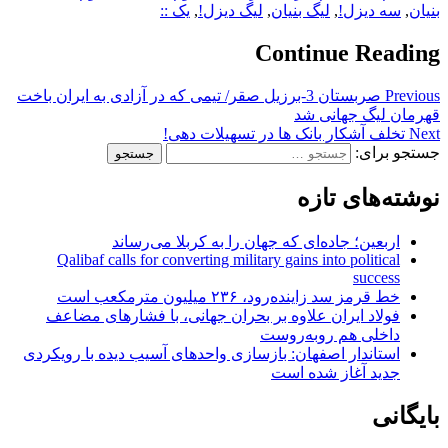
بنیان
,
سه دیزل!
,
لیگ بنیان
,
لیگ دیزل!
,
یک ::
Continue Reading
Previous
صربستان 3-برزیل صقر/ تیمی که در آزادی به ایران باخت
قهرمان لیگ جهانی شد
Next
تخلف آشکار بانک‌ ها در تسهیلات‌ دهی!
جستجو برای:
نوشته‌های تازه
اربعین؛ جاده‌ای که جهان را به کربلا می‌رساند
Qalibaf calls for converting military gains into political
success
خط قرمز سد زاینده‌رود، ۲۳۶ میلیون مترمکعب است
فولاد ایران علاوه بر بحران جهانی، با فشارهای مضاعف
داخلی هم روبه‌روست
استاندار اصفهان: بازسازی واحدهای آسیب دیده با رویکردی
جدید آغاز شده است
بایگانی