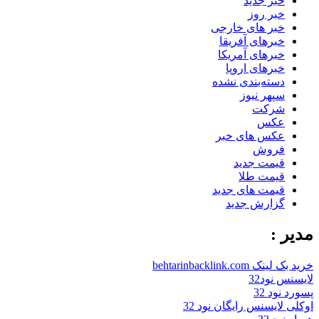
خبر جدید
خبر روز
خبر های خارجی
خبرهای آفریقا
خبرهای آمریکا
خبرهای اروپا
دسته‌بندی نشده
سپهر نیوز
شرکت
عکس
عکس های خبر
فروش
قیمت جدید
قیمت طلا
قیمت های جدید
گزارش جدید
مدیر :
خرید بک لینک behtarinbacklink.com
لایسنس نود32
پسورد نود 32
اوکلی لایسنس رایگان نود 32