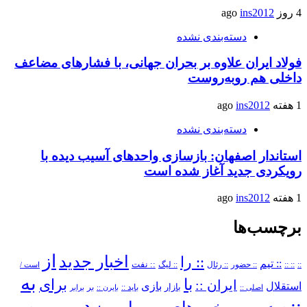
4 روز ago
ins2012
دسته‌بندی نشده
فولاد ایران علاوه بر بحران جهانی، با فشارهای مضاعف
داخلی هم روبه‌روست
1 هفته ago
ins2012
دسته‌بندی نشده
استاندار اصفهان: بازسازی واحدهای آسیب دیده با
رویکردی جدید آغاز شده است
1 هفته ago
ins2012
برچسب‌ها
از
اخبار جدید
:: را
:: تیم
::
:: ::
:: حضور
:: رئال
:: نفت
:: لیگ
است /
به
با
برای
ایران ::
بازی
استقلال
بازار
باید ::
اصلی ::
بایرن ::
بر
برابر
در
::