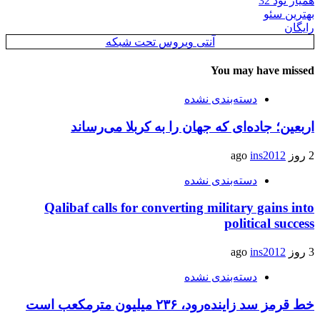
همیار نود 32
بهترین سئو
رایگان
آنتی ویروس تحت شبکه
You may have missed
دسته‌بندی نشده
اربعین؛ جاده‌ای که جهان را به کربلا می‌رساند
2 روز ago
ins2012
دسته‌بندی نشده
Qalibaf calls for converting military gains into
political success
3 روز ago
ins2012
دسته‌بندی نشده
خط قرمز سد زاینده‌رود، ۲۳۶ میلیون مترمکعب است