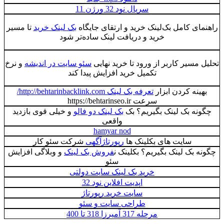
سریال نود 32 ورژن 11
راهنمای کامل بک‌لینک خرید و ارتقای جایگاه
بک لینک خرید
تا مسیر
خرید و دریافت لینک ساده‌تر شود
تحلیل مسیر کاربر از ورود تا خرید نهایی
سئو سایت در اندیشه
و نرخ
تکمیل خرید افزایش پیدا کند
بهینه کردن ابزار
تعرفه بک لینک http://behtarinbacklink.com/
سرعت https://behtarinseo.ir
چگونه بک لینک بگیریم؟ بک
بک لینک دو فالو
و خیلی قوی بازدید
واقعی
hamyar nod
سایت های بکلینک ها
رپورتاژآگهی
شرکت سئو کار
چگونه بک لینک بگیریم؟ بکلینک ن
فروش بک لینک
و وبلاگی افزایش
سئو
خرید بک لینک سایت دولتی
اپدیت افلاین نود 32
سایت خرید رپورتاژ
طراحی سایت و سئو
مرحله 317 آمیرزا 318 تا 400