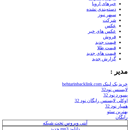
خبرهای اروپا
دسته‌بندی نشده
سپهر نیوز
شرکت
عکس
عکس های خبر
فروش
قیمت جدید
قیمت طلا
قیمت های جدید
گزارش جدید
مدیر :
خرید بک لینک behtarinbacklink.com
لایسنس نود32
پسورد نود 32
اوکلی لایسنس رایگان نود 32
همیار نود 32
بهترین سئو
رایگان
آنتی ویروس تحت شبکه
دانلود mp3 جدید