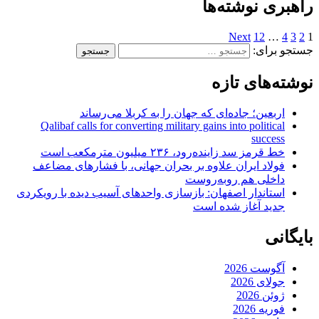
راهبری نوشته‌ها
Next
12
…
4
3
2
1
جستجو برای:
نوشته‌های تازه
اربعین؛ جاده‌ای که جهان را به کربلا می‌رساند
Qalibaf calls for converting military gains into political
success
خط قرمز سد زاینده‌رود، ۲۳۶ میلیون مترمکعب است
فولاد ایران علاوه بر بحران جهانی، با فشارهای مضاعف
داخلی هم روبه‌روست
استاندار اصفهان: بازسازی واحدهای آسیب دیده با رویکردی
جدید آغاز شده است
بایگانی
آگوست 2026
جولای 2026
ژوئن 2026
فوریه 2026