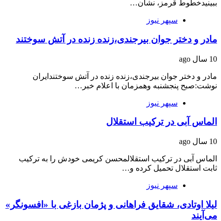
ببینیدخطوط قرمز، نشان…
سپهر نیوز
مادر و دختر جوان بیرجندی،زنده زنده در آتش سوختند
10 سال ago
مادر و دختر جوان بیرجندی،زنده زنده در آتش سوختندایران
نوشت:صبح پنجشنبه وهمزمان با اعلام خبر…
سپهر نیوز
الماس آبی در ترکیب استقلال
10 سال ago
الماس آبی در ترکیب استقلالمحسن کریمی خودش را به ترکیب
ثابت استقلال تحمیل کرده و…
سپهر نیوز
لیلا اوتادی، شقایق فراهانی و پژمان بازغی با «افسونگر»
می‌آیند