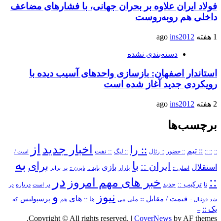
فولاد ایران علاوه بر بحران جهانی، با فشارهای مضاعف
داخلی هم روبه‌روست
1 هفته ago
ins2012
دسته‌بندی نشده
استاندار اصفهان: بازسازی واحدهای آسیب دیده با
رویکردی جدید آغاز شده است
2 هفته ago
ins2012
برچسب‌ها
از
اخبار جدید
:: را
:: تیم
::
:: ::
:: حضور
:: رئال
:: نفت
:: لیگ
است /
به
با
برای
ایران ::
بازی
استقلال
بازار
باید ::
اصلی ::
بایرن ::
بر
برابر
در
::
خبر های مهم امروز
ترکیب ::
تا
جدید
درباره
در است
در
و
نیوز
های
قیمت /
مقابل ::
پرسپولیس
ملی
می
ها ::
که
شد
فوتبال ::
هم
یک ::
–
Copyright © All rights reserved.
|
CoverNews
by AF themes.