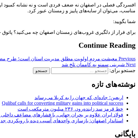
افسردگی فصلی در اصفهان نه ضعف فردی است و نه نشانه کمبود ار
مناسب، می‌توان از سایه‌های پاییز و زمستان عبور کرد.
شما بگویید:
برای فرار از دلگیری غروب‌های زمستان اصفهان چه می‌کنید؟ پاتوق
Continue Reading
Previous
معیشت مردم اولویت مطلق مدیریت استان است؛ طرح مطال
Next
شیرینی سمنو به کاممان تلخ شد
جستجو برای:
نوشته‌های تازه
اربعین؛ جاده‌ای که جهان را به کربلا می‌رساند
Qalibaf calls for converting military gains into political success
خط قرمز سد زاینده‌رود، ۲۳۶ میلیون مترمکعب است
فولاد ایران علاوه بر بحران جهانی، با فشارهای مضاعف داخلی
استاندار اصفهان: بازسازی واحدهای آسیب دیده با رویکردی جد
بایگانی