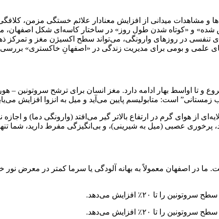
ها و مشاهدات میدانی از افزایش معنادار علائم خستگی مزمن، کلافگی
نفسی در روزهای وارونگی، می‌تواند سطح اکسیژن مغز و تمرکز ذهنی را 
‌های علمی و بومی برای مدیریت زندگی در «اصفهانِ خاکستری» بررس
ع و تا اواسط بهار ادامه دارد. مغز انسان برای ترشح سروتونین – هور
ستانی” است: متابولیسم پایین می‌آید و میل به انزوا افزایش می‌یابد
یه‌ای از هوای گرم در ارتفاع بالاتر گیر می‌افتد (وارونگی دما) و اجازه 
رخوری عصبی (میل به شیرینی)، و بی‌انگیزگی مفرط دارید، شما تنها نیس
ین درمان‌های علمی است. ما در اصفهان معمولاً به بهانه آلودگی یا سرما کمتر در 