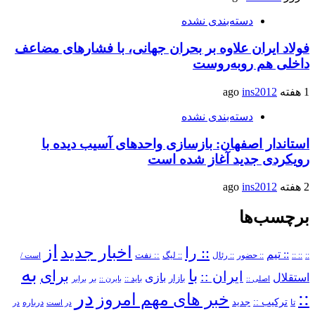
دسته‌بندی نشده
فولاد ایران علاوه بر بحران جهانی، با فشارهای مضاعف
داخلی هم روبه‌روست
1 هفته ago
ins2012
دسته‌بندی نشده
استاندار اصفهان: بازسازی واحدهای آسیب دیده با
رویکردی جدید آغاز شده است
2 هفته ago
ins2012
برچسب‌ها
از
اخبار جدید
:: را
:: تیم
::
:: ::
:: حضور
:: رئال
:: نفت
:: لیگ
است /
به
با
برای
ایران ::
بازی
استقلال
بازار
باید ::
اصلی ::
بایرن ::
بر
برابر
در
::
خبر های مهم امروز
ترکیب ::
تا
جدید
درباره
در است
در