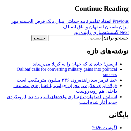
Continue Reading
Previous
انعقاد تفاهم نامه حمایتی میان بانک قرض الحسنه مهر
ایران -استان اصفهان و اتاق اصناف
Next
گسسته‌سازی زاینده‌رود
جستجو برای:
نوشته‌های تازه
اربعین؛ جاده‌ای که جهان را به کربلا می‌رساند
Qalibaf calls for converting military gains into political
success
خط قرمز سد زاینده‌رود، ۲۳۶ میلیون مترمکعب است
فولاد ایران علاوه بر بحران جهانی، با فشارهای مضاعف
داخلی هم روبه‌روست
استاندار اصفهان: بازسازی واحدهای آسیب دیده با رویکردی
جدید آغاز شده است
بایگانی
آگوست 2026