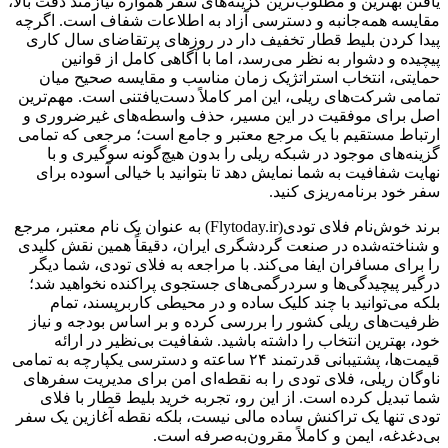
یافتن بهترین و مطلوب‌ترین گزینه‌های سفر همواره نیازمند دقت بالا،
مقایسه همه‌جانبه و دسترسی آزاد به اطلاعات شفاف است. اگرچه
پیدا کردن بلیط قطار تخفیف دار در روزهای پرتقاضای سال کاری
پیچیده و دشوار به نظر می‌رسد، اما با آگاهی کامل از قوانین
حمایتی، انتخاب استراتژیک زمان مناسب و مقایسه صحیح میان
تمامی شرکت‌های ریلی، این امر کاملاً دست‌یافتنی است. مهم‌ترین
اصل برای موفقیت در این مسیر، حذف واسطه‌های غیرضروری و
ارتباط مستقیم با یک مرجع معتبر و جامع است؛ مرجعی که تمامی
گزینه‌های موجود در شبکه ریلی را بدون هیچ‌گونه سوگیری و با
نهایت شفافیت به شما نمایش دهد تا بتوانید با خیالی آسوده برای
سفر خود برنامه‌ریزی کنید.
برند خوش‌نام فلای‌ تودی(Flytoday.ir) به عنوان یک نام معتبر، مرجع
و شناخته‌شده در صنعت گردشگری ایران، دقیقاً همین نقش کلیدی
را برای مسافران ایفا می‌کند. با مراجعه به فلای‌ تودی، شما دیگر
درگیر پیچیدگی‌ها و سردرگمی‌های جستجوی پراکنده نخواهید شد؛
بلکه می‌توانید با چند کلیک ساده و در محیطی کاربرپسند، تمام
ظرفیت‌های ریلی کشور را بررسی کرده و بر اساس بودجه و نیاز
خود، بهترین انتخاب را داشته باشید. شفافیت بی‌نظیر در ارائه
قیمت‌ها، پشتیبانی قدرتمند ۲۴ ساعته و دسترسی یکپارچه به تمامی
ناوگان ریلی، فلای‌ تودی را به نقطه‌ای امن برای مدیریت سفرهای
شما تبدیل کرده است. از این رو، تجربه خرید بلیط قطار با فلای‌
تودی تنها یک تراکنش ساده مالی نیست، بلکه نقطه آغازین یک سفر
بی‌دغدغه، ایمن و کاملاً مقرون‌به‌صرفه است.