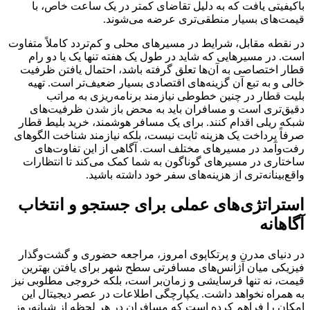
باکیفیتی یافت که به دلیل تقاضای کمتر در یک ساعت خاص، با
قیمت‌های بسیار منطقی‌تری عرضه می‌شوند.
در نقطه مقابل، شرایط در مسیرهای محلی و کم‌تردد کاملاً متفاوت
است. در مسیرهایی که شاید در طول یک هفته تنها یک یا دو رام
قطار اختصاصی به آن‌ها تعلق گرفته باشد، احتمال یافتن ظرفیت
خالی و به تبع آن گزینه‌های اقتصادی بسیار ضعیف‌تر است. تهیه
بلیت قطار در چنین خطوطی نیازمند برنامه‌ریزی به مراتب
دقیق‌تری است و مسافران باید به محض باز شدن ظرفیت‌های
شبکه ریلی اقدام کنند. برای یک مسافر هوشمند، خرید بلیط قطار
صرفاً پرداخت یک هزینه ثابت نیست، بلکه نیازمند شناخت الگوهای
رفت‌وآمد در مسیرهای مختلف است. آگاهی از این تفاوت‌های
ساختاری در مسیرهای گوناگون به شما کمک می‌کند تا انتظارات
واقع‌بینانه‌تری از هزینه‌های سفر خود داشته باشید.
استراتژی‌های عملی برای جستجو و انتخاب
آگاهانه
در دنیای مدرن و پرتکاپوی امروز، مراجعه حضوری و گشت‌وگذار
فیزیکی میان آژانس‌های مسافرتی سطح شهر برای یافتن بهترین
قیمت، نه تنها فرسایشی و زمان‌بر است، بلکه خروجی مطلوبی نیز
به همراه نخواهد داشت. یکپارچگی اطلاعات در عصر دیجیتال این
امکان را فراهم کرده است که مسافران در هر لحظه از شبانه‌روز