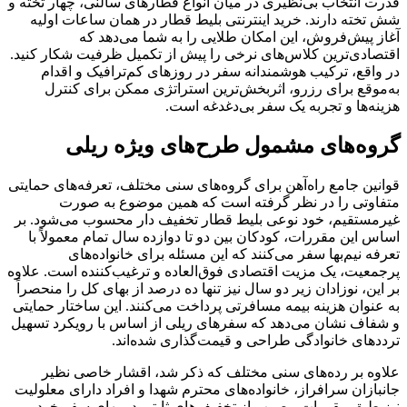
قدرت انتخاب بی‌نظیری در میان انواع قطارهای سالنی، چهار تخته و
شش تخته دارند. خرید اینترنتی بلیط قطار در همان ساعات اولیه
آغاز پیش‌فروش، این امکان طلایی را به شما می‌دهد که
اقتصادی‌ترین کلاس‌های نرخی را پیش از تکمیل ظرفیت شکار کنید.
در واقع، ترکیب هوشمندانه سفر در روزهای کم‌ترافیک و اقدام
به‌موقع برای رزرو، اثربخش‌ترین استراتژی ممکن برای کنترل
هزینه‌ها و تجربه یک سفر بی‌دغدغه است.
گروه‌های مشمول طرح‌های ویژه ریلی
قوانین جامع راه‌آهن برای گروه‌های سنی مختلف، تعرفه‌های حمایتی
متفاوتی را در نظر گرفته است که همین موضوع به صورت
غیرمستقیم، خود نوعی بلیط قطار تخفیف دار محسوب می‌شود. بر
اساس این مقررات، کودکان بین دو تا دوازده سال تمام معمولاً با
تعرفه نیم‌بها سفر می‌کنند که این مسئله برای خانواده‌های
پرجمعیت، یک مزیت اقتصادی فوق‌العاده و ترغیب‌کننده است. علاوه
بر این، نوزادان زیر دو سال نیز تنها ده درصد از بهای کل را منحصراً
به عنوان هزینه بیمه مسافرتی پرداخت می‌کنند. این ساختار حمایتی
و شفاف نشان می‌دهد که سفرهای ریلی از اساس با رویکرد تسهیل
ترددهای خانوادگی طراحی و قیمت‌گذاری شده‌اند.
علاوه بر رده‌های سنی مختلف که ذکر شد، اقشار خاصی نظیر
جانبازان سرافراز، خانواده‌های محترم شهدا و افراد دارای معلولیت
نیز طبق مقررات مصوب از تخفیف‌های ثابتی در بهای سفر خود