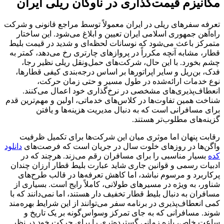
مکانیزم قیمت‌گذاری در ناوگان ریلی ایران
تعرفه سفرهای ریلی در ایران معمولاً توسط مراجع قانونی و شرکت
راه‌آهن جمهوری اسلامی ایران تعیین و ابلاغ می‌شود. این ساختار
متمرکز باعث می‌شود که نوسانات لحظه‌ای و شدید در قیمت بلیط
قطار، مشابه آنچه مکرراً در پروازهای چارتری رخ می‌دهد، کمتر به
چشم بخورد. با این حال، شرکت‌های حمل‌ونقل ریلی نظیر رجا،
فدک، بن‌ریل و سایر اپراتورها بر اساس درجه‌بندی کیفی قطارها،
نوع خدمات ارائه‌شده در طول مسیر و حتی زمان حرکت،
انعطاف‌پذیری‌های مشخصی در نرخ‌گذاری خود اعمال می‌کنند.
شناخت همین تفاوت‌ها در کلاس‌های خدماتی، اولین و مهم‌ترین قدم
برای مسافرانی است که به دنبال مدیریت هزینه‌ها و یافتن
گزینه‌های مطلوب‌تر هستند.
رقابت پنهان اما موثری میان این شرکت‌ها برای تکمیل ظرفیت
واگن‌ها در روزهای خلوت سال در جریان است که فرصت‌های
دانلود
کده
بسیار مناسبی را برای مسافران رقم می‌زند. هرچند که در
ادبیات رسمی و قوانین جاری شاید عبارت بلیط قطار ارزان چندان
پرکاربرد و مرسوم نباشد، اما کاهش تعرفه‌ها در قالب طرح‌های
شناور، به ویژه در مسیرهای طولانی، کاملاً رایج است. بسیاری از
مسافران به دنبال بلیط قطار تخفیف دار هستند، اما نمی‌دانند که با
کمی انعطاف‌پذیری در برنامه سفر می‌توانند از این شرایط بهره‌مند
شوند. مسافرانی که به جای تمرکز وسواس‌گونه بر یک تاریخ و
ساعت خاص، بازه زمانی گسترده‌تری را برای حرکت خود در نظر