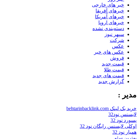
خبر های خارجی
خبرهای آفریقا
خبرهای آمریکا
خبرهای اروپا
دسته‌بندی نشده
سپهر نیوز
شرکت
عکس
عکس های خبر
فروش
قیمت جدید
قیمت طلا
قیمت های جدید
گزارش جدید
مدیر :
خرید بک لینک behtarinbacklink.com
لایسنس نود32
پسورد نود 32
اوکلی لایسنس رایگان نود 32
همیار نود 32
بهترین سئو