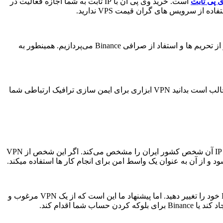
است. خرید وی پی ان با IP ثابت به شما اجازه فعالیت در
در این پست به بررسی یکی از VPN های محبوب و پرسرعت با IP ثابت برای انجام کار های حساس با سایت های بانکی خارج از کشور، عبور از تحریم ها و استفاد از صرافی Binance می‌پردازیم. همینطور به
نرم افزار VPN به ابزاری گفته می‌شود که برای تغییر آدرس IP اصلی شما به یکی از IP های انتخاب شده در کشور های دیگر ارائه می‌شود. جالب است بدانید VPN ابزاری برای ایمن سازی ترافیک ارتباطی شما
فرض کنید شخصی در ایران زندگی می‌کنید و سرویس دهنده اینترنت آن شخص یک شرکت ایرانی است. پس بنابراین در دنیای اینترنت آدرس IP آن شخص کشور ایران را مشخص می‌کند. اگر این شخص از VPN
د و از آن به عنوان یک واسط امن برای انجام کار ها استفاده میکند.
زمانی که شما می‌خواهید از صرافی Binance استفاده کنید، و اگر در ایران زندگی می‌کنید، می‌توانید با استفاده از VPN کشور خود و آدرس IP خود را تغییر دهید. اما پیشنهاد ما این است که از یک VPN مرغوب و