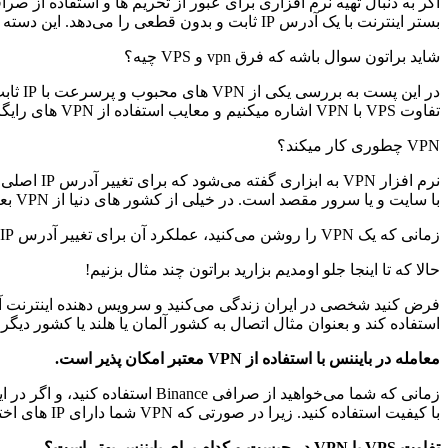
اگر به دنبال تهیه نرم افزاری برای عبور از تحریم ها و استفاده از صرا
بستر اینترنت با یک آدرس IP ثابت و بدون قطعی را می‌دهد. این دسته از وی پی ان ها پایداری بالایی دارند و با استفاده از آنها دیگر نیازی به استفاده از سرویس های گران قیمت VPS ندارید.
شاید براتون سوال باشه که فرق vpn و VPS چیه؟
تفاوت VPS با VPN اشاره میکنیم و معایب استفاده از VPN های رایگان را برای شما بازگو می‌کنیم تا از خطرات آنها در امان بمانید.
VPN چطوری کار میکند؟
با سایت و یا سرور مقصد است. در خیلی از کشور های دنیا از VPN بعنوان ابزاری برای ایمن سازی ارتباط استفاده می‌کنند.
زمانی که یک VPN را روشن می‌کنید، عملکرد آن برای تغییر آدرس IP و شبیه سازی اتصال اینترنت شما از کشور دیگر است.
حالا که تا اینجا جلو اومدیم بزارید براتون چند مثال بزنیم!
استفاده کند و بعنوان مثال اتصال به کشور آلمان یا هلند یا کشور دیگ
معامله در بایننس با استفاده از VPN معتبر امکان پذیر است.
با کیفیت استفاده کنید. زیرا در صورتی که VPN شما دارای IP های اختصاصی و ثابت نباشد، ممکن است برای حساب بایننس شما مشکلی ایجاد کند یا Binance برای بلوکه کردن حساب شما اقدام کند.
تفاوت VPS با VPN در چیست و کدام برای بایننس بهتر است؟