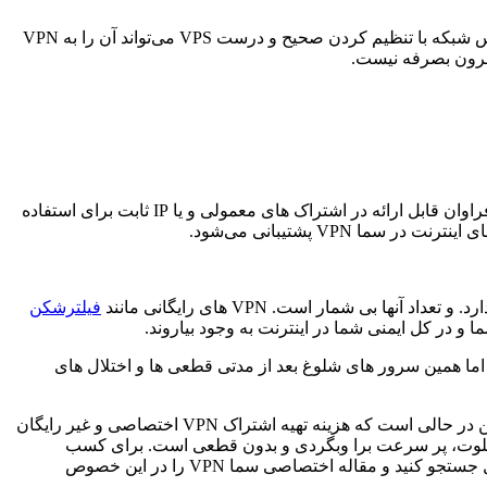
VPS یا همان Virtual Private Server به بخش کوچکی از سرور اختصاصی گفته می‌شود که می‌توان به آن چندین آدرس IP اختصاص داد. مهندس شبکه با تنظیم کردن صحیح و درست VPS می‌تواند آن را به VPN
با کیفیت و پرسرعت و 4 کاربره را با SMA VPN تجربه کنید. دارای سرور های پرسرعت و پشتیبانی از پروتکل های اتصال فراوان قابل ارائه در اشتراک های معمولی و یا IP ثابت برای استفاده
فیلترشکن
 زود محبوب میشوند. اما همین سرور های شلوغ بعد از مدتی قطعی ها و اختلال های
به همین دلیل شما مجبور هستید هر روز یک VPN رایگان را امتحان کنید و اگر خوب نبود مجبور به امتحان کردن VPN رایگان بعدی هستید. این در حالی است که هزینه تهیه اشتراک VPN اختصاصی و غیر رایگان
ما هم نباشد. و مزیت آن سرور های خلوت، پر سرعت برا وبگردی و بدون قطعی است. برای کسب
اطلاعات بیشتر در خصوص معایب و خطرات استفاده از VPN های رایگان می‌توانید عبارت “معایب استفاده از VPN های رایگان” را در گوگل جستجو کنید و مقاله اختصاصی سما VPN را در این خصوص