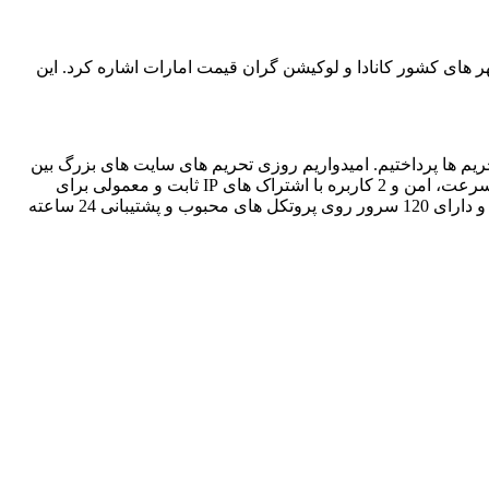
ر های کشور کانادا و لوکیشن گران قیمت امارات اشاره کرد. این
م ها پرداختیم. امیدواریم روزی تحریم های سایت های بزرگ بین
المللی برای کشور عزیزمان برداشته شود تا ما هم بتوانیم بدون محدودیت به استفاده از خدمات آنها بپردازیم. سما VPN ارائه دهنده VPN پرسرعت، امن و 2 کاربره با اشتراک های IP ثابت و معمولی برای
وبگردی و دور زدن تحریم ها و استفاده از صرافی های بزرگی مانند بایننس همچنین با قابلیت استفاده روی تمامی سیستم عامل ها و دستگاه و دارای 120 سرور روی پروتکل های محبوب و پشتیبانی 24 ساعته