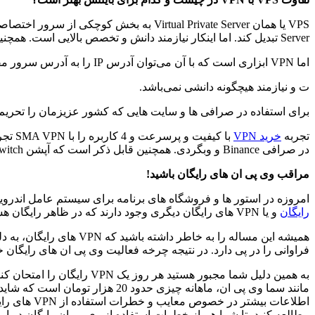
Server تبدیل کند. اما اینکار نیازمند دانش و تخصص بالایی است. همچنین VPS هزینه های زیادی برای اجاره یا نگهداری دارد و به هیچ عنوان مقرون بصرفه نیست.
اما VPN ابزاری است که با آن می‌توان آدرس IP را به آدرس سرور مقصد تغییر داد و کار با VPN بسیار بسیار ساده تر اس
ت و نیازمند هیچگونه دانشی نمی‌باشد.
برای استفاده در صرافی ها و سایت هایی که کشور عزیزمان را تحریم کرده اند استفاده از VPN مرغوب
تجربه
خرید VPN
در صرافی Binance و وبگردی. همچنین قابل ذکر است که آپشن Kill-Switch جهت جلوگیری از لو رفتن و نشت آدرس IP شما هنگام اختلال های اینترنت در سما VPN پشتیبانی می‌شود.
مراقب وی پی ان های رایگان باشید!
امروزه در استور ها و فروشگاه های برنامه برای سیستم عامل اندروید و ویندوز و یا هر سیستم عامل دیگری VPN های رایگان 
رایگان
و یا VPN های رایگان دیگری وجود دارند که در ظاهر رایگان هستند اما ممکن است مشکلاتی را برای دستگاه شما، امنیت اطلاعات شما و در کل ایمنی شما در اینترنت به وجود بیاروند.
همیشه این مساله را به 
فراوانی را در پی دارد. در نتیجه چرخه فعالیت وی پی ان های رایگان 
مطالعه کنید، تا شما هم از خطرات استفاده از وی پی ان رایگان در اما