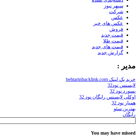
سپهر نیوز
شرکت
عکس
عکس های خبر
فروش
قیمت جدید
قیمت طلا
قیمت های جدید
گزارش جدید
مدیر :
خرید بک لینک behtarinbacklink.com
لایسنس نود32
پسورد نود 32
اوکلی لایسنس رایگان نود 32
همیار نود 32
بهترین سئو
رایگان
You may have missed