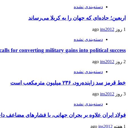
دسته‌بندی نشده
اربعین؛ جاده‌ای که جهان را به کربلا می‌رساند
1 روز ago
ins2012
دسته‌بندی نشده
calls for converting military gains into political success
2 روز ago
ins2012
دسته‌بندی نشده
خط قرمز سد زاینده‌رود، ۲۳۶ میلیون مترمکعب است
3 روز ago
ins2012
دسته‌بندی نشده
فولاد ایران علاوه بر بحران جهانی، با فشارهای مضاعف د
1 هفته ago
ins2012