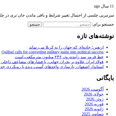
11 سال ago
سرمربی چلسی از احتمال تغییر شرایط و باقی ماندن جان تری در
جستجو برای:
نوشته‌های تازه
اربعین؛ جاده‌ای که جهان را به کربلا می‌رساند
Qalibaf calls for converting military gains into political success
خط قرمز سد زاینده‌رود، ۲۳۶ میلیون مترمکعب است
فولاد ایران علاوه بر بحران جهانی، با فشارهای مضاعف داخلی
استاندار اصفهان: بازسازی واحدهای آسیب دیده با رویکردی جد
بایگانی
آگوست 2026
جولای 2026
ژوئن 2026
فوریه 2026
ژانویه 2026
دسامبر 2025