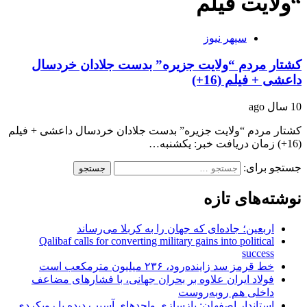
“ولایت فیلم
سپهر نیوز
کشتار مردم “ولایت جزیره” بدست جلادان خردسال
داعشی + فیلم (16+)
10 سال ago
کشتار مردم “ولایت جزیره” بدست جلادان خردسال داعشی + فیلم
(16+) زمان دریافت خبر: یکشنبه…
جستجو برای:
نوشته‌های تازه
اربعین؛ جاده‌ای که جهان را به کربلا می‌رساند
Qalibaf calls for converting military gains into political
success
خط قرمز سد زاینده‌رود، ۲۳۶ میلیون مترمکعب است
فولاد ایران علاوه بر بحران جهانی، با فشارهای مضاعف
داخلی هم روبه‌روست
استاندار اصفهان: بازسازی واحدهای آسیب دیده با رویکردی