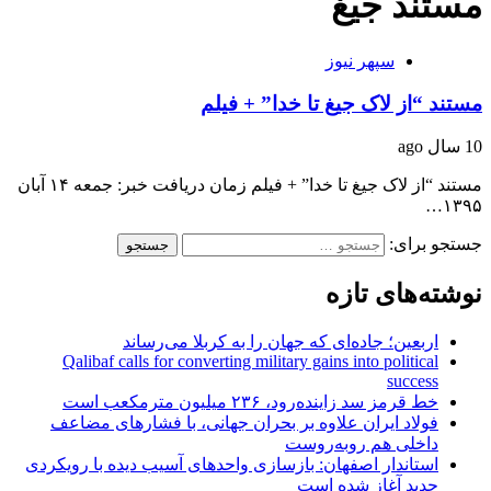
مستند جیغ
سپهر نیوز
مستند “از لاک جیغ تا خدا” + فیلم
10 سال ago
مستند “از لاک جیغ تا خدا” + فیلم زمان دریافت خبر: جمعه ۱۴ آبان
۱۳۹۵…
جستجو برای:
نوشته‌های تازه
اربعین؛ جاده‌ای که جهان را به کربلا می‌رساند
Qalibaf calls for converting military gains into political
success
خط قرمز سد زاینده‌رود، ۲۳۶ میلیون مترمکعب است
فولاد ایران علاوه بر بحران جهانی، با فشارهای مضاعف
داخلی هم روبه‌روست
استاندار اصفهان: بازسازی واحدهای آسیب دیده با رویکردی
جدید آغاز شده است