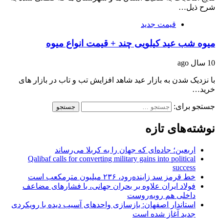
شرح ذیل…
قیمت جدید
میوه شب عید کیلویی چند + قیمت انواع میوه
10 سال ago
با نزدیک شدن به بازار عید شاهد افزایش تب و تاب در بازار های
خرید…
جستجو برای:
نوشته‌های تازه
اربعین؛ جاده‌ای که جهان را به کربلا می‌رساند
Qalibaf calls for converting military gains into political
success
خط قرمز سد زاینده‌رود، ۲۳۶ میلیون مترمکعب است
فولاد ایران علاوه بر بحران جهانی، با فشارهای مضاعف
داخلی هم روبه‌روست
استاندار اصفهان: بازسازی واحدهای آسیب دیده با رویکردی
جدید آغاز شده است