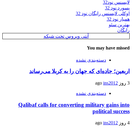
لایسنس نود32
پسورد نود 32
اوکلی لایسنس رایگان نود 32
همیار نود 32
بهترین سئو
رایگان
آنتی ویروس تحت شبکه
You may have missed
دسته‌بندی نشده
اربعین؛ جاده‌ای که جهان را به کربلا می‌رساند
3 روز ago
ins2012
دسته‌بندی نشده
Qalibaf calls for converting military gains into
political success
4 روز ago
ins2012