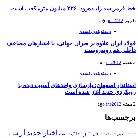
خط قرمز سد زاینده‌رود، ۲۳۶ میلیون مترمکعب است
6 روز ago
ins2012
دسته‌بندی نشده
فولاد ایران علاوه بر بحران جهانی، با فشارهای مضاعف
داخلی هم روبه‌روست
2 هفته ago
ins2012
دسته‌بندی نشده
استاندار اصفهان: بازسازی واحدهای آسیب دیده با
رویکردی جدید آغاز شده است
2 هفته ago
ins2012
برچسب‌ها
از
اخبار جدید
:: را
:: تیم
::
:: ::
:: حضور
:: رئال
:: نفت
:: لیگ
است /