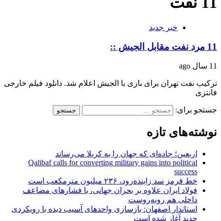
11 نفت
خبر جدید
11 مرد نفت مقابل الجیش ::
11 سال ago
ترکیب نفت تهران برای بازی با الجیش اعلام شد. دانلود فیلم خارجی
فانتزی
جستجو برای:
نوشته‌های تازه
اربعین؛ جاده‌ای که جهان را به کربلا می‌رساند
Qalibaf calls for converting military gains into political
success
خط قرمز سد زاینده‌رود، ۲۳۶ میلیون مترمکعب است
فولاد ایران علاوه بر بحران جهانی، با فشارهای مضاعف
داخلی هم روبه‌روست
استاندار اصفهان: بازسازی واحدهای آسیب دیده با رویکردی
جدید آغاز شده است