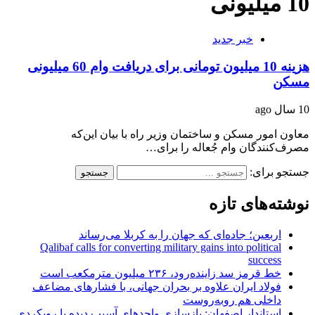
10 میلیونی
خبر جدید
هزینه 10 میلیون تومانی برای دریافت وام 60 میلیونی
مسکن
10 سال ago
معاون امور مسکن و ساختمان وزیر راه با بیان این‌که
مصرف‌کنندگان وام جُعاله را برای…
جستجو برای:
نوشته‌های تازه
اربعین؛ جاده‌ای که جهان را به کربلا می‌رساند
Qalibaf calls for converting military gains into political
success
خط قرمز سد زاینده‌رود، ۲۳۶ میلیون مترمکعب است
فولاد ایران علاوه بر بحران جهانی، با فشارهای مضاعف
داخلی هم روبه‌روست
استاندار اصفهان: بازسازی واحدهای آسیب دیده با رویکردی