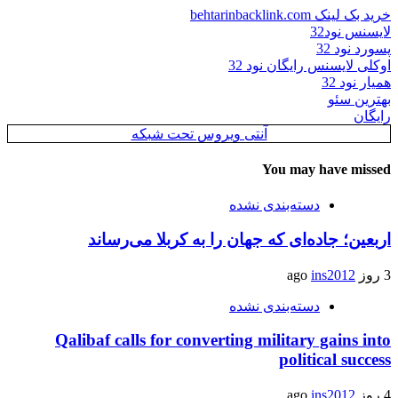
خرید بک لینک behtarinbacklink.com
لایسنس نود32
پسورد نود 32
اوکلی لایسنس رایگان نود 32
همیار نود 32
بهترین سئو
رایگان
آنتی ویروس تحت شبکه
You may have missed
دسته‌بندی نشده
اربعین؛ جاده‌ای که جهان را به کربلا می‌رساند
3 روز ago
ins2012
دسته‌بندی نشده
Qalibaf calls for converting military gains into
political success
4 روز ago
ins2012