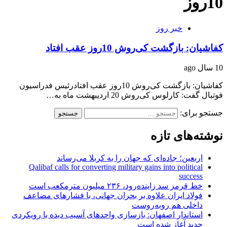
10روز
خبر روز
کفاشیان: بازگشت کی‌روش 10روز عقب افتاد
10 سال ago
کفاشیان: بازگشت کی‌روش 10روز عقب افتادرئیس فدراسیون
فوتبال گفت: کارلوس کی‌روش 20 اردیبهشت ماه به…
جستجو برای:
نوشته‌های تازه
اربعین؛ جاده‌ای که جهان را به کربلا می‌رساند
Qalibaf calls for converting military gains into political
success
خط قرمز سد زاینده‌رود، ۲۳۶ میلیون مترمکعب است
فولاد ایران علاوه بر بحران جهانی، با فشارهای مضاعف
داخلی هم روبه‌روست
استاندار اصفهان: بازسازی واحدهای آسیب دیده با رویکردی
جدید آغاز شده است