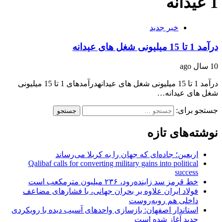
1 عیدانه
خبر جدید
درآمد 1 تا 15 میلیونی شغل های عیدانه
10 سال ago
درآمد 1 تا 15 میلیونی شغل های عیدانهدرآمدهای 1 تا 15 میلیونی
شغل های عیدانه…
جستجو برای:
نوشته‌های تازه
اربعین؛ جاده‌ای که جهان را به کربلا می‌رساند
Qalibaf calls for converting military gains into political
success
خط قرمز سد زاینده‌رود، ۲۳۶ میلیون مترمکعب است
فولاد ایران علاوه بر بحران جهانی، با فشارهای مضاعف
داخلی هم روبه‌روست
استاندار اصفهان: بازسازی واحدهای آسیب دیده با رویکردی
جدید آغاز شده است