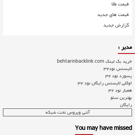
قیمت طلا
قیمت های جدید
گزارش جدید
مدیر :
خرید بک لینک behtarinbacklink.com
لایسنس نود32
پسورد نود 32
اوکلی لایسنس رایگان نود 32
همیار نود 32
بهترین سئو
رایگان
آنتی ویروس تحت شبکه
You may have missed