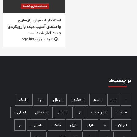
دسته‌بندی نشده
استاندار اصفهان: بازسازی
واحدهای آسیب دیده با رویکردی
جدید آغاز شده است
ins2012
2 هفته ago
برچسب‌ها
::
:: ::
:: تیم
:: حضور
:: رئال
:: را
:: لیگ
:: نفت
اخبار جدید
از
است /
استقلال
اصلی ::
ایران ::
با
بازار
بازی
باید ::
بایرن ::
بر