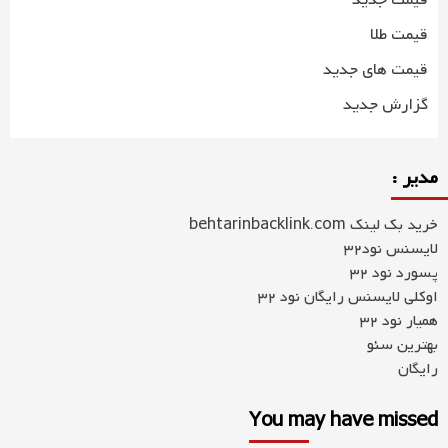
قیمت جدید
قیمت طلا
قیمت های جدید
گزارش جدید
مدیر :
خرید بک لینک behtarinbacklink.com
لایسنس نود32
پسورد نود 32
اوکلی لایسنس رایگان نود 32
همیار نود 32
بهترین سئو
رایگان
You may have missed