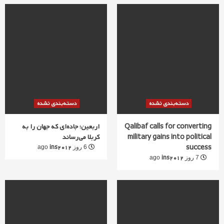
دسته‌بندی نشده
دسته‌بندی نشده
Qalibaf calls for converting
اربعین؛ جاده‌ای که جهان را به
military gains into political
کربلا می‌رساند
success
ins2012
6 روز ago
ins2012
7 روز ago