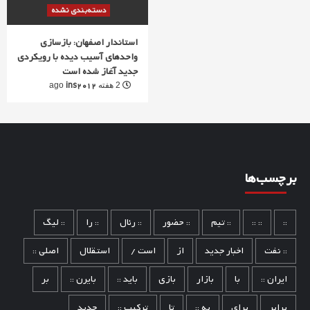
دسته‌بندی نشده
استاندار اصفهان: بازسازی
واحدهای آسیب دیده با رویکردی
جدید آغاز شده است
ins2012
2 هفته ago
برچسب‌ها
::
:: ::
:: تیم
:: حضور
:: رئال
:: را
:: لیگ
:: نفت
اخبار جدید
از
است /
استقلال
اصلی ::
ایران ::
با
بازار
بازی
باید ::
بایرن ::
بر
برابر
برای
به ::
تا
ترکیب ::
جدید