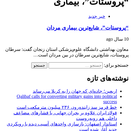
“پروستات”، بیماری
خبر جدید
“پروستات”، شایع‌ترین بیماری مردان
10 سال ago
معاون بهداشتی دانشگاه علوم‌پزشکی استان زنجان گفت: سرطان
پروستات، شایع‌ترین سرطان در بین مردان است…
جستجو برای:
نوشته‌های تازه
اربعین؛ جاده‌ای که جهان را به کربلا می‌رساند
Qalibaf calls for converting military gains into political
success
خط قرمز سد زاینده‌رود، ۲۳۶ میلیون مترمکعب است
فولاد ایران علاوه بر بحران جهانی، با فشارهای مضاعف
داخلی هم روبه‌روست
استاندار اصفهان: بازسازی واحدهای آسیب دیده با رویکردی
جدید آغاز شده است