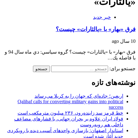
«يالثارات»
خبر جدید
فرق «بهار» با «يالثارات» چيست؟
10 سال ago
فرق «بهار» با «يالثارات» چيست؟ گروه سياسي: دي ماه سال 94 و
با فاصله يك…
جستجو برای:
نوشته‌های تازه
اربعین؛ جاده‌ای که جهان را به کربلا می‌رساند
Qalibaf calls for converting military gains into political
success
خط قرمز سد زاینده‌رود، ۲۳۶ میلیون مترمکعب است
فولاد ایران علاوه بر بحران جهانی، با فشارهای مضاعف
داخلی هم روبه‌روست
استاندار اصفهان: بازسازی واحدهای آسیب دیده با رویکردی
جدید آغاز شده است