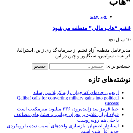
“هاب
خبر جدید
قشم “هاب مالی” منطقه می‌شود
10 سال ago
مدیرعامل منطقه آزاد قشم از سرمایه‌گذاری ژاپن، استرالیا،
فرانسه، سوئیس، سنگاپور و چین در این…
جستجو برای:
نوشته‌های تازه
اربعین؛ جاده‌ای که جهان را به کربلا می‌رساند
Qalibaf calls for converting military gains into political
success
خط قرمز سد زاینده‌رود، ۲۳۶ میلیون مترمکعب است
فولاد ایران علاوه بر بحران جهانی، با فشارهای مضاعف
داخلی هم روبه‌روست
استاندار اصفهان: بازسازی واحدهای آسیب دیده با رویکردی
جدید آغاز شده است