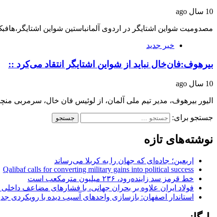
10 سال ago
مصدومیت شواین اشتایگر در اردوی آلمانباستین شواین اشتایگر،‌هافبک
خبر جدید
بیرهوف:فان‌خال نباید از شواین اشتایگر انتقاد می‌کرد ::
10 سال ago
الیور بیرهوف، مدیر تیم ملی آلمان، از لوئیس فان خال، سرمربی منچس
جستجو برای:
نوشته‌های تازه
اربعین؛ جاده‌ای که جهان را به کربلا می‌رساند
Qalibaf calls for converting military gains into political success
خط قرمز سد زاینده‌رود، ۲۳۶ میلیون مترمکعب است
فولاد ایران علاوه بر بحران جهانی، با فشارهای مضاعف داخلی
استاندار اصفهان: بازسازی واحدهای آسیب دیده با رویکردی جد