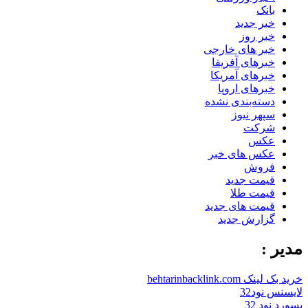
بانک
خبر جدید
خبر روز
خبر های خارجی
خبرهای آفریقا
خبرهای آمریکا
خبرهای اروپا
دسته‌بندی نشده
سپهر نیوز
شرکت
عکس
عکس های خبر
فروش
قیمت جدید
قیمت طلا
قیمت های جدید
گزارش جدید
مدیر :
خرید بک لینک behtarinbacklink.com
لایسنس نود32
پسورد نود 32