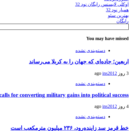
اوکلی لایسنس رایگان نود 32
همیار نود 32
بهترین سئو
رایگان
You may have missed
دسته‌بندی نشده
اربعین؛ جاده‌ای که جهان را به کربلا می‌رساند
3 روز ago
ins2012
دسته‌بندی نشده
calls for converting military gains into political success
4 روز ago
ins2012
دسته‌بندی نشده
خط قرمز سد زاینده‌رود، ۲۳۶ میلیون مترمکعب است