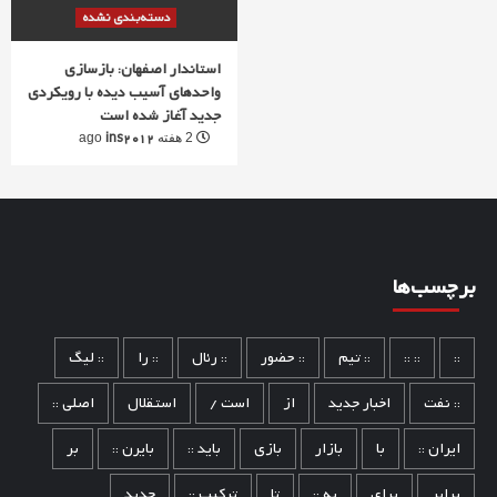
دسته‌بندی نشده
استاندار اصفهان: بازسازی
واحدهای آسیب دیده با رویکردی
جدید آغاز شده است
ins2012
2 هفته ago
برچسب‌ها
::
:: ::
:: تیم
:: حضور
:: رئال
:: را
:: لیگ
:: نفت
اخبار جدید
از
است /
استقلال
اصلی ::
ایران ::
با
بازار
بازی
باید ::
بایرن ::
بر
برابر
برای
به ::
تا
ترکیب ::
جدید