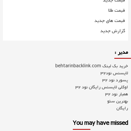
قیمت جدید
قیمت طلا
قیمت های جدید
گزارش جدید
مدیر :
خرید بک لینک behtarinbacklink.com
لایسنس نود32
پسورد نود 32
اوکلی لایسنس رایگان نود 32
همیار نود 32
بهترین سئو
رایگان
You may have missed