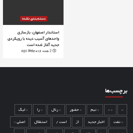
دسته‌بندی نشده
استاندار اصفهان: بازسازی
واحدهای آسیب دیده با رویکردی
جدید آغاز شده است
ins2012
2 هفته ago
برچسب‌ها
::
:: ::
:: تیم
:: حضور
:: رئال
:: را
:: لیگ
:: نفت
اخبار جدید
از
است /
استقلال
اصلی ::