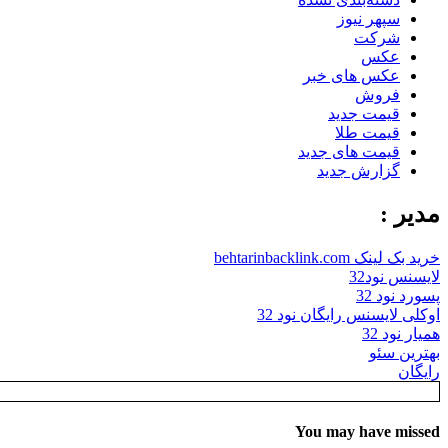
سپهر نیوز
شرکت
عکس
عکس های خبر
فروش
قیمت جدید
قیمت طلا
قیمت های جدید
گزارش جدید
مدیر :
خرید بک لینک behtarinbacklink.com
لایسنس نود32
پسورد نود 32
اوکلی لایسنس رایگان نود 32
همیار نود 32
بهترین سئو
رایگان
You may have missed