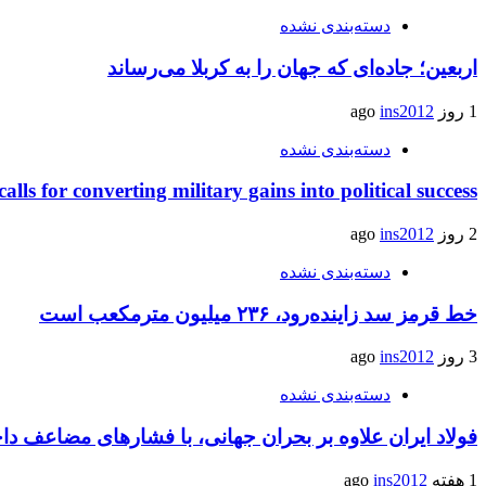
دسته‌بندی نشده
اربعین؛ جاده‌ای که جهان را به کربلا می‌رساند
1 روز ago
ins2012
دسته‌بندی نشده
calls for converting military gains into political success
2 روز ago
ins2012
دسته‌بندی نشده
خط قرمز سد زاینده‌رود، ۲۳۶ میلیون مترمکعب است
3 روز ago
ins2012
دسته‌بندی نشده
فولاد ایران علاوه بر بحران جهانی، با فشارهای مضاعف د
1 هفته ago
ins2012