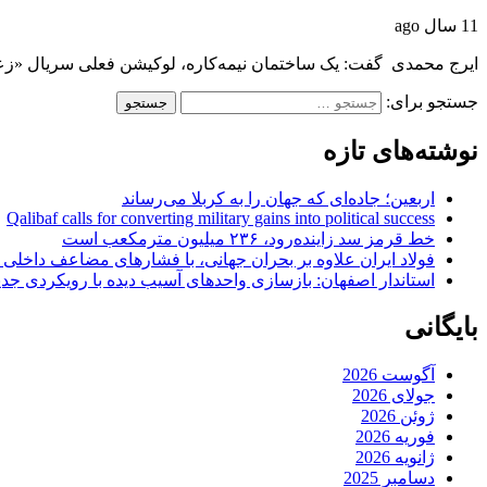
11 سال ago
ایرج محمدی گفت: یک ساختمان نیمه‌کاره، لوکیشن فعلی سریال «زع
جستجو برای:
نوشته‌های تازه
اربعین؛ جاده‌ای که جهان را به کربلا می‌رساند
Qalibaf calls for converting military gains into political success
خط قرمز سد زاینده‌رود، ۲۳۶ میلیون مترمکعب است
فولاد ایران علاوه بر بحران جهانی، با فشارهای مضاعف داخلی
استاندار اصفهان: بازسازی واحدهای آسیب دیده با رویکردی جد
بایگانی
آگوست 2026
جولای 2026
ژوئن 2026
فوریه 2026
ژانویه 2026
دسامبر 2025