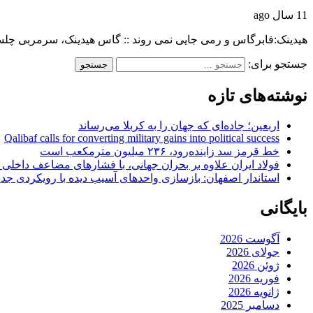
11 سال ago
هیدینک:فابرگاس و رمی جایی نمی روند :: گاس هیدینک، سرمربی چل
جستجو برای:
نوشته‌های تازه
اربعین؛ جاده‌ای که جهان را به کربلا می‌رساند
Qalibaf calls for converting military gains into political success
خط قرمز سد زاینده‌رود، ۲۳۶ میلیون مترمکعب است
فولاد ایران علاوه بر بحران جهانی، با فشارهای مضاعف داخلی
استاندار اصفهان: بازسازی واحدهای آسیب دیده با رویکردی جد
بایگانی
آگوست 2026
جولای 2026
ژوئن 2026
فوریه 2026
ژانویه 2026
دسامبر 2025