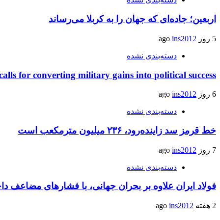
اربعین؛ جاده‌ای که جهان را به کربلا می‌رساند
5 روز ago
ins2012
دسته‌بندی نشده
calls for converting military gains into political success
6 روز ago
ins2012
دسته‌بندی نشده
خط قرمز سد زاینده‌رود، ۲۳۶ میلیون مترمکعب است
7 روز ago
ins2012
دسته‌بندی نشده
فولاد ایران علاوه بر بحران جهانی، با فشارهای مضاعف د
2 هفته ago
ins2012