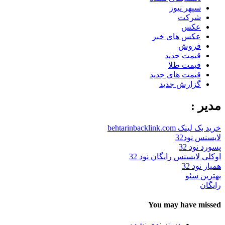
سپهر نیوز
شرکت
عکس
عکس های خبر
فروش
قیمت جدید
قیمت طلا
قیمت های جدید
گزارش جدید
مدیر :
خرید بک لینک behtarinbacklink.com
لایسنس نود32
پسورد نود 32
اوکلی لایسنس رایگان نود 32
همیار نود 32
بهترین سئو
رایگان
You may have missed
دسته‌بندی نشده