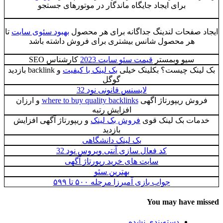
برای ایجاد جایگاه ماندگار در موتورهای جستجو
ایجاد صفحات لندینگ جداگانه برای هر محصول
بهبود سئوی سایت
تا
هر محصول شانس بیشتری برای فروش داشته باشد
سیو وبمستر
قیمت سئو سایت 2023
کارشناس SEO
بک لینک چیست؟ بکلینک خیلی
بک لینک با کیفیت
و backlink بازدید
گوگل
لایسنس قانونی نود 32
فروش ریپورتاژ اگهی
where to buy quality backlinks
و ارزان
افزایش رتبه
خدمات بک لینک قوی
فروش بک لینک
و ریپورتاژ آگهی افزایش
بازدید
بک لینک دانشگاهی
کد فعال سازی آنتی ویروس نود 32
سایت های خرید رپورتاژ آگهی
بهترین سئو
جواب بازی آمیرزا مرحله ۵۰۰ تا ۵۹۹
You may have missed
دسته‌بندی نشده