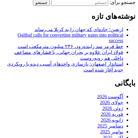
جستجو برای:
نوشته‌های تازه
اربعین؛ جاده‌ای که جهان را به کربلا می‌رساند
Qalibaf calls for converting military gains into political
success
خط قرمز سد زاینده‌رود، ۲۳۶ میلیون مترمکعب است
فولاد ایران علاوه بر بحران جهانی، با فشارهای مضاعف
داخلی هم روبه‌روست
استاندار اصفهان: بازسازی واحدهای آسیب دیده با رویکردی
جدید آغاز شده است
بایگانی
آگوست 2026
جولای 2026
ژوئن 2026
فوریه 2026
ژانویه 2026
دسامبر 2025
نوامبر 2025
اکتبر 2025