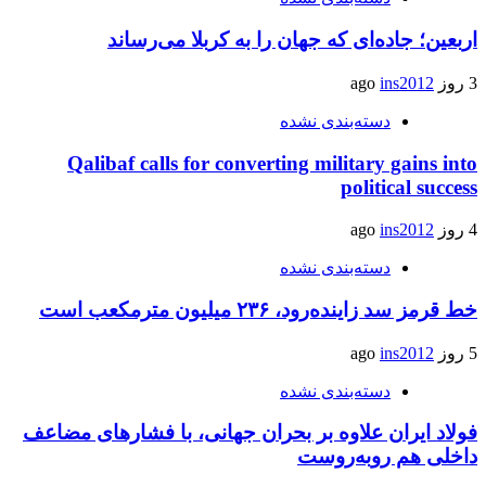
اربعین؛ جاده‌ای که جهان را به کربلا می‌رساند
3 روز ago
ins2012
دسته‌بندی نشده
Qalibaf calls for converting military gains into
political success
4 روز ago
ins2012
دسته‌بندی نشده
خط قرمز سد زاینده‌رود، ۲۳۶ میلیون مترمکعب است
5 روز ago
ins2012
دسته‌بندی نشده
فولاد ایران علاوه بر بحران جهانی، با فشارهای مضاعف
داخلی هم روبه‌روست