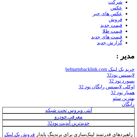
شرکت
عکس
عکس های خبر
فروش
قیمت جدید
قیمت طلا
قیمت های جدید
گزارش جدید
مدیر :
خرید بک لینک behtarinbacklink.com
لایسنس نود32
پسورد نود 32
اوکلی لایسنس رایگان نود 32
همیار نود 32
بهترین سئو
رایگان
آنتی ویروس تحت شبکه
معرفی خودرو
جدیدترین آپدیت نود32
راهبردهای قدرتمند لینک‌سازی برای برندینگ پایدار
فروش بک لینک