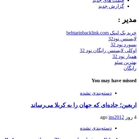
قیمت های جدید
گزارش جدید
مدیر :
خرید بک لینک behtarinbacklink.com
لایسنس نود32
پسورد نود 32
اوکلی لایسنس رایگان نود 32
همیار نود 32
بهترین سئو
رایگان
You may have missed
دسته‌بندی نشده
اربعین؛ جاده‌ای که جهان را به کربلا می‌رساند
4 روز ago
ins2012
دسته‌بندی نشده