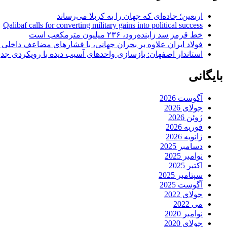
اربعین؛ جاده‌ای که جهان را به کربلا می‌رساند
Qalibaf calls for converting military gains into political success
خط قرمز سد زاینده‌رود، ۲۳۶ میلیون مترمکعب است
فولاد ایران علاوه بر بحران جهانی، با فشارهای مضاعف داخلی
استاندار اصفهان: بازسازی واحدهای آسیب دیده با رویکردی جد
بایگانی
آگوست 2026
جولای 2026
ژوئن 2026
فوریه 2026
ژانویه 2026
دسامبر 2025
نوامبر 2025
اکتبر 2025
سپتامبر 2025
آگوست 2025
جولای 2022
می 2022
نوامبر 2020
جولای 2020