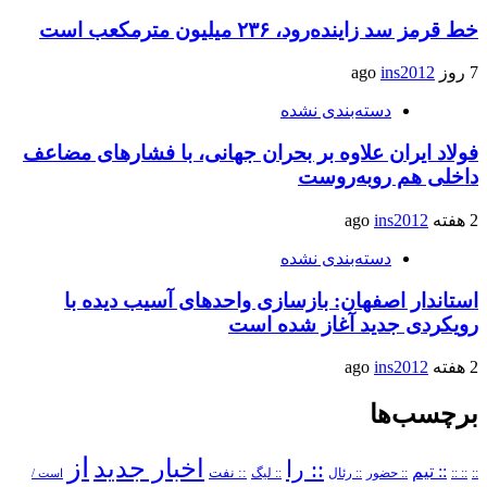
خط قرمز سد زاینده‌رود، ۲۳۶ میلیون مترمکعب است
7 روز ago
ins2012
دسته‌بندی نشده
فولاد ایران علاوه بر بحران جهانی، با فشارهای مضاعف
داخلی هم روبه‌روست
2 هفته ago
ins2012
دسته‌بندی نشده
استاندار اصفهان: بازسازی واحدهای آسیب دیده با
رویکردی جدید آغاز شده است
2 هفته ago
ins2012
برچسب‌ها
از
اخبار جدید
:: را
:: تیم
::
:: ::
:: حضور
:: رئال
:: نفت
:: لیگ
است /