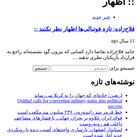
:: اظهار
خبر جدید
فلاح‌زاده: تازه فوتبالی‌ها اظهار نظر نکنند ::
11 سال ago
حامد فلاح‌زاده تقاضا دارد کسانی که بیرون گود نشسته‌اند راجع به
قرارداد بازیکنان نظری ندهند….
جستجو برای:
نوشته‌های تازه
اربعین؛ جاده‌ای که جهان را به کربلا می‌رساند
Qalibaf calls for converting military gains into political
success
خط قرمز سد زاینده‌رود، ۲۳۶ میلیون مترمکعب است
فولاد ایران علاوه بر بحران جهانی، با فشارهای مضاعف
داخلی هم روبه‌روست
استاندار اصفهان: بازسازی واحدهای آسیب دیده با رویکردی
جدید آغاز شده است